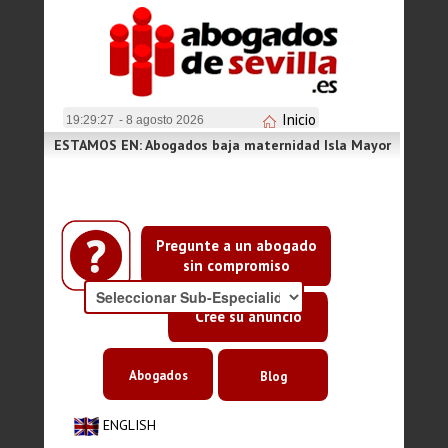
Inicio
19:29:27
- 8 agosto 2026
ESTAMOS EN: Abogados baja maternidad Isla Mayor
Pregunte a un abogado
sin compromiso
Cree su anuncio
Abogados
Blog
ENGLISH