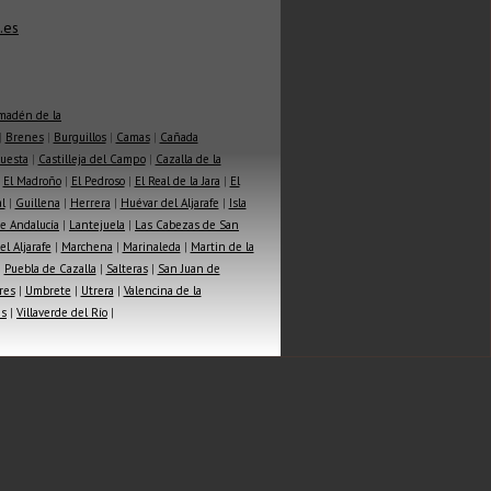
.es
madén de la
|
Brenes
|
Burguillos
|
Camas
|
Cañada
Cuesta
|
Castilleja del Campo
|
Cazalla de la
|
El Madroño
|
El Pedroso
|
El Real de la Jara
|
El
l
|
Guillena
|
Herrera
|
Huévar del Aljarafe
|
Isla
e Andalucía
|
Lantejuela
|
Las Cabezas de San
l Aljarafe
|
Marchena
|
Marinaleda
|
Martin de la
|
Puebla de Cazalla
|
Salteras
|
San Juan de
res
|
Umbrete
|
Utrera
|
Valencina de la
as
|
Villaverde del Río
|