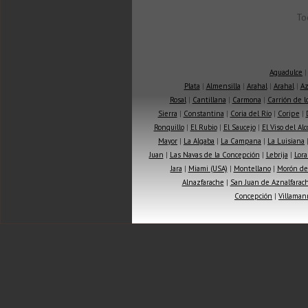
To
Aguadulce
Plata
|
Almensilla
|
Arahal
|
Arahal
|
Az
Rosal
|
Cantillana
|
Carmona
|
Carrión de 
Sierra
|
Constantina
|
Coria del Río
|
Coripe
|
Ronquillo
|
El Rubio
|
El Saucejo
|
El Viso del Alc
Mayor
|
La Algaba
|
La Campana
|
La Luisiana
Juan
|
Las Navas de la Concepción
|
Lebrija
|
Lora
Jara
|
Miami (USA)
|
Montellano
|
Morón de 
Alnazfarache
|
San Juan de Aznalfarac
Concepción
|
Villaman