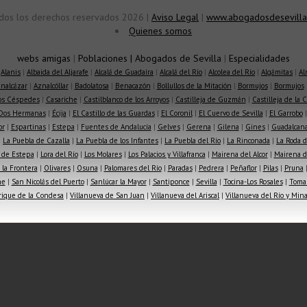
dos los derechos reservados 2026 |
Aviso Legal
|
www.abogadosdesevilla
Quienes somos
webs amigas
|
Poblaciones
|
Abogados de Sevilla
|
Especialidades
|
Alanis
|
Albaida del Aljarafe
|
Alcalá de Guadaíra
|
Alcalá del Río
|
Alcolea del Río
|
Algámitas
|
Al
nalcázar
|
Aznalcóllar
|
Badolatosa
|
Benacazón
|
Bollullos de la Mitación
|
Bormujos
|
Bormujos
los Céspedes
|
Casariche
|
Castilblanco de los Arroyos
|
Castilleja de Guzmán
|
Castilleja de la 
Dos Hermanas
|
Écija
|
El Castillo de las Guardas
|
El Coronil
|
El Cuervo de Sevilla
|
El Garrobo
or
|
Espartinas
|
Estepa
|
Fuentes de Andalucía
|
Gelves
|
Gerena
|
Gilena
|
Gines
|
Guadalcana
|
La Puebla de Cazalla
|
La Puebla de los Infantes
|
La Puebla del Río
|
La Rinconada
|
La Roda d
 de Estepa
|
Lora del Río
|
Los Molares
|
Los Palacios y Villafranca
|
Mairena del Alcor
|
Mairena de
la Frontera
|
Olivares
|
Osuna
|
Palomares del Río
|
Paradas
|
Pedrera
|
Peñaflor
|
Pilas
|
Pruna
he
|
San Nicolás del Puerto
|
Sanlúcar la Mayor
|
Santiponce
|
Sevilla
|
Tocina-Los Rosales
|
Toma
rique de la Condesa
|
Villanueva de San Juan
|
Villanueva del Ariscal
|
Villanueva del Río y Min