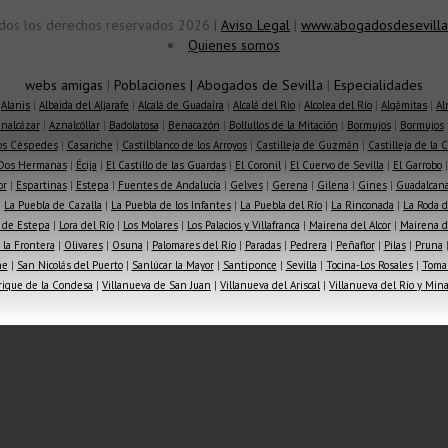
dos los derechos reservados 2026 |
Aviso Legal
|
www.abogadosdesevilla
Quienes somos
webs amigas
|
Poblaciones
|
Abogados de Sevilla
|
Especialidades
|
Alanis
|
Albaida del Aljarafe
|
Alcalá de Guadaíra
|
Alcalá del Río
|
Alcolea del Río
|
Algámitas
|
Al
nalcázar
|
Aznalcóllar
|
Badolatosa
|
Benacazón
|
Bollullos de la Mitación
|
Bormujos
|
Bormujos
los Céspedes
|
Casariche
|
Castilblanco de los Arroyos
|
Castilleja de Guzmán
|
Castilleja de la 
Dos Hermanas
|
Écija
|
El Castillo de las Guardas
|
El Coronil
|
El Cuervo de Sevilla
|
El Garrobo
or
|
Espartinas
|
Estepa
|
Fuentes de Andalucía
|
Gelves
|
Gerena
|
Gilena
|
Gines
|
Guadalcana
|
La Puebla de Cazalla
|
La Puebla de los Infantes
|
La Puebla del Río
|
La Rinconada
|
La Roda d
 de Estepa
|
Lora del Río
|
Los Molares
|
Los Palacios y Villafranca
|
Mairena del Alcor
|
Mairena de
la Frontera
|
Olivares
|
Osuna
|
Palomares del Río
|
Paradas
|
Pedrera
|
Peñaflor
|
Pilas
|
Pruna
he
|
San Nicolás del Puerto
|
Sanlúcar la Mayor
|
Santiponce
|
Sevilla
|
Tocina-Los Rosales
|
Toma
rique de la Condesa
|
Villanueva de San Juan
|
Villanueva del Ariscal
|
Villanueva del Río y Min