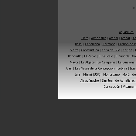
To
Aguadulce
Plata
|
Almensilla
|
Arahal
|
Arahal
|
Az
Rosal
|
Cantillana
|
Carmona
|
Carrión de 
Sierra
|
Constantina
|
Coria del Río
|
Coripe
|
Ronquillo
|
El Rubio
|
El Saucejo
|
El Viso del Alc
Mayor
|
La Algaba
|
La Campana
|
La Luisiana
Juan
|
Las Navas de la Concepción
|
Lebrija
|
Lora
Jara
|
Miami (USA)
|
Montellano
|
Morón de 
Alnazfarache
|
San Juan de Aznalfarac
Concepción
|
Villaman