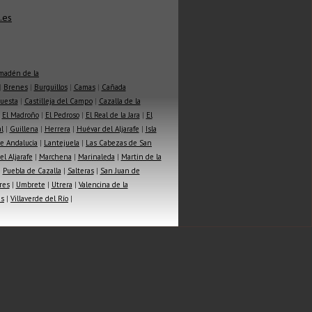
.es
madén de la
|
Brenes
|
Burguillos
|
Camas
|
Cañada
Cuesta
|
Castilleja del Campo
|
Cazalla de la
|
El Madroño
|
El Pedroso
|
El Real de la Jara
|
El
l
|
Guillena
|
Herrera
|
Huévar del Aljarafe
|
Isla
e Andalucía
|
Lantejuela
|
Las Cabezas de San
l Aljarafe
|
Marchena
|
Marinaleda
|
Martin de la
|
Puebla de Cazalla
|
Salteras
|
San Juan de
res
|
Umbrete
|
Utrera
|
Valencina de la
as
|
Villaverde del Río
|