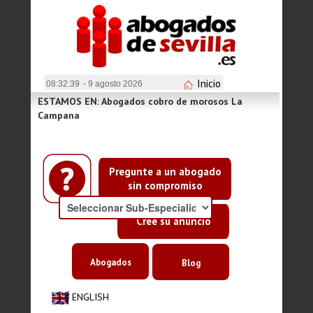
Inicio
08:32:39
- 9 agosto 2026
ESTAMOS EN: Abogados cobro de morosos La
Campana
Pregunte a un abogado
sin compromiso
Cree su anuncio
Abogados
Blog
ENGLISH