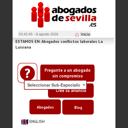
Inicio
03:42:45
- 8 agosto 2026
ESTAMOS EN: Abogados conflictos laborales La
Luisiana
Pregunte a un abogado
sin compromiso
Cree su anuncio
Abogados
Blog
ENGLISH