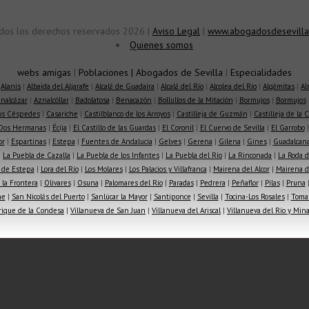
dos los derechos reservados 2026 |
Aviso Legal
|
www.abogadosdesevilla
Quienes somos
webs amigas
|
Poblaciones
|
Abogados de Sevilla
|
Especialidades
|
Alanis
|
Albaida del Aljarafe
|
Alcalá de Guadaíra
|
Alcalá del Río
|
Alcolea del Río
|
Algámitas
|
Al
nalcázar
|
Aznalcóllar
|
Badolatosa
|
Benacazón
|
Bollullos de la Mitación
|
Bormujos
|
Bormujos
los Céspedes
|
Casariche
|
Castilblanco de los Arroyos
|
Castilleja de Guzmán
|
Castilleja de la 
Dos Hermanas
|
Écija
|
El Castillo de las Guardas
|
El Coronil
|
El Cuervo de Sevilla
|
El Garrobo
or
|
Espartinas
|
Estepa
|
Fuentes de Andalucía
|
Gelves
|
Gerena
|
Gilena
|
Gines
|
Guadalcana
|
La Puebla de Cazalla
|
La Puebla de los Infantes
|
La Puebla del Río
|
La Rinconada
|
La Roda d
 de Estepa
|
Lora del Río
|
Los Molares
|
Los Palacios y Villafranca
|
Mairena del Alcor
|
Mairena de
la Frontera
|
Olivares
|
Osuna
|
Palomares del Río
|
Paradas
|
Pedrera
|
Peñaflor
|
Pilas
|
Pruna
he
|
San Nicolás del Puerto
|
Sanlúcar la Mayor
|
Santiponce
|
Sevilla
|
Tocina-Los Rosales
|
Toma
rique de la Condesa
|
Villanueva de San Juan
|
Villanueva del Ariscal
|
Villanueva del Río y Min