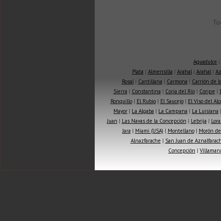
To
Aguadulce
Plata
|
Almensilla
|
Arahal
|
Arahal
|
Az
Rosal
|
Cantillana
|
Carmona
|
Carrión de 
Sierra
|
Constantina
|
Coria del Río
|
Coripe
|
Ronquillo
|
El Rubio
|
El Saucejo
|
El Viso del Alc
Mayor
|
La Algaba
|
La Campana
|
La Luisiana
Juan
|
Las Navas de la Concepción
|
Lebrija
|
Lora
Jara
|
Miami (USA)
|
Montellano
|
Morón de 
Alnazfarache
|
San Juan de Aznalfarac
Concepción
|
Villaman