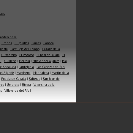
.es
madén de la
|
Brenes
|
Burguillos
|
Camas
|
Cañada
Cuesta
|
Castilleja del Campo
|
Cazalla de la
|
El Madroño
|
El Pedroso
|
El Real de la Jara
|
El
l
|
Guillena
|
Herrera
|
Huévar del Aljarafe
|
Isla
e Andalucía
|
Lantejuela
|
Las Cabezas de San
l Aljarafe
|
Marchena
|
Marinaleda
|
Martin de la
|
Puebla de Cazalla
|
Salteras
|
San Juan de
res
|
Umbrete
|
Utrera
|
Valencina de la
as
|
Villaverde del Río
|