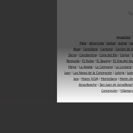
To
Aguadulce
Plata
|
Almensilla
|
Arahal
|
Arahal
|
Az
Rosal
|
Cantillana
|
Carmona
|
Carrión de 
Sierra
|
Constantina
|
Coria del Río
|
Coripe
|
Ronquillo
|
El Rubio
|
El Saucejo
|
El Viso del Alc
Mayor
|
La Algaba
|
La Campana
|
La Luisiana
Juan
|
Las Navas de la Concepción
|
Lebrija
|
Lora
Jara
|
Miami (USA)
|
Montellano
|
Morón de 
Alnazfarache
|
San Juan de Aznalfarac
Concepción
|
Villaman