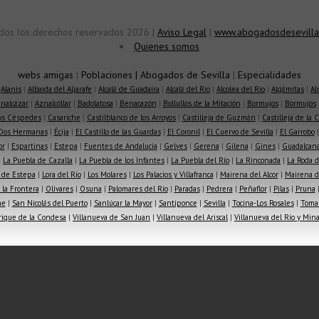
dos los derechos reservados 2026 |
Aviso Legal
|
www.abogadosdesevilla
Quienes somos
webs amigas
|
Poblaciones
|
Abogados de Sevilla
|
Especialidades
|
Alanis
|
Albaida del Aljarafe
|
Alcalá de Guadaíra
|
Alcalá del Río
|
Alcolea del Río
|
Algámitas
|
Al
nalcázar
|
Aznalcóllar
|
Badolatosa
|
Benacazón
|
Bollullos de la Mitación
|
Bormujos
|
Bormujos
los Céspedes
|
Casariche
|
Castilblanco de los Arroyos
|
Castilleja de Guzmán
|
Castilleja de la 
Dos Hermanas
|
Écija
|
El Castillo de las Guardas
|
El Coronil
|
El Cuervo de Sevilla
|
El Garrobo
or
|
Espartinas
|
Estepa
|
Fuentes de Andalucía
|
Gelves
|
Gerena
|
Gilena
|
Gines
|
Guadalcana
|
La Puebla de Cazalla
|
La Puebla de los Infantes
|
La Puebla del Río
|
La Rinconada
|
La Roda d
 de Estepa
|
Lora del Río
|
Los Molares
|
Los Palacios y Villafranca
|
Mairena del Alcor
|
Mairena de
la Frontera
|
Olivares
|
Osuna
|
Palomares del Río
|
Paradas
|
Pedrera
|
Peñaflor
|
Pilas
|
Pruna
he
|
San Nicolás del Puerto
|
Sanlúcar la Mayor
|
Santiponce
|
Sevilla
|
Tocina-Los Rosales
|
Toma
rique de la Condesa
|
Villanueva de San Juan
|
Villanueva del Ariscal
|
Villanueva del Río y Min