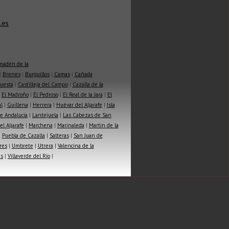
.es
madén de la
|
Brenes
|
Burguillos
|
Camas
|
Cañada
Cuesta
|
Castilleja del Campo
|
Cazalla de la
|
El Madroño
|
El Pedroso
|
El Real de la Jara
|
El
l
|
Guillena
|
Herrera
|
Huévar del Aljarafe
|
Isla
e Andalucía
|
Lantejuela
|
Las Cabezas de San
l Aljarafe
|
Marchena
|
Marinaleda
|
Martin de la
|
Puebla de Cazalla
|
Salteras
|
San Juan de
res
|
Umbrete
|
Utrera
|
Valencina de la
as
|
Villaverde del Río
|