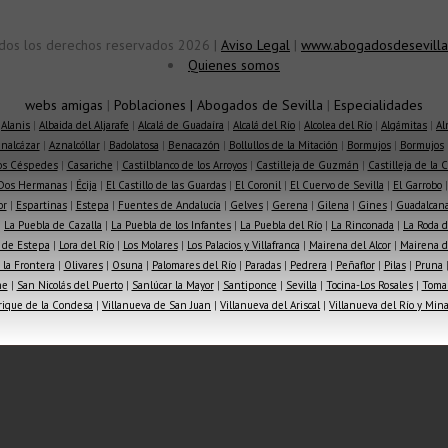
dos los derechos reservados 2026 |
Aviso Legal
|
www.abogadosdesevilla
Quienes somos
webs amigas
|
Poblaciones
|
Abogados de Sevilla
|
Especialidades
|
Alanis
|
Albaida del Aljarafe
|
Alcalá de Guadaíra
|
Alcalá del Río
|
Alcolea del Río
|
Algámitas
|
Al
nalcázar
|
Aznalcóllar
|
Badolatosa
|
Benacazón
|
Bollullos de la Mitación
|
Bormujos
|
Bormujos
los Céspedes
|
Casariche
|
Castilblanco de los Arroyos
|
Castilleja de Guzmán
|
Castilleja de la 
Dos Hermanas
|
Écija
|
El Castillo de las Guardas
|
El Coronil
|
El Cuervo de Sevilla
|
El Garrobo
or
|
Espartinas
|
Estepa
|
Fuentes de Andalucía
|
Gelves
|
Gerena
|
Gilena
|
Gines
|
Guadalcana
|
La Puebla de Cazalla
|
La Puebla de los Infantes
|
La Puebla del Río
|
La Rinconada
|
La Roda d
 de Estepa
|
Lora del Río
|
Los Molares
|
Los Palacios y Villafranca
|
Mairena del Alcor
|
Mairena de
la Frontera
|
Olivares
|
Osuna
|
Palomares del Río
|
Paradas
|
Pedrera
|
Peñaflor
|
Pilas
|
Pruna
he
|
San Nicolás del Puerto
|
Sanlúcar la Mayor
|
Santiponce
|
Sevilla
|
Tocina-Los Rosales
|
Toma
rique de la Condesa
|
Villanueva de San Juan
|
Villanueva del Ariscal
|
Villanueva del Río y Min