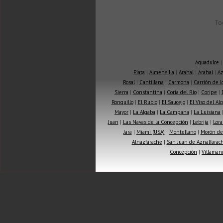
To
Aguadulce
Plata
|
Almensilla
|
Arahal
|
Arahal
|
Az
Rosal
|
Cantillana
|
Carmona
|
Carrión de 
Sierra
|
Constantina
|
Coria del Río
|
Coripe
|
Ronquillo
|
El Rubio
|
El Saucejo
|
El Viso del Alc
Mayor
|
La Algaba
|
La Campana
|
La Luisiana
Juan
|
Las Navas de la Concepción
|
Lebrija
|
Lora
Jara
|
Miami (USA)
|
Montellano
|
Morón de 
Alnazfarache
|
San Juan de Aznalfarac
Concepción
|
Villaman