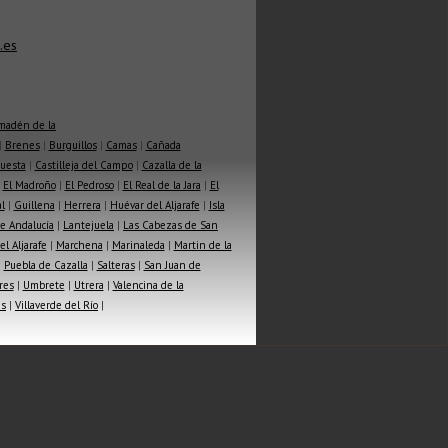
.es
madén de la
|
Brenes
|
Burguillos
|
Camas
|
Cañada
Cuesta
|
Castilleja del Campo
|
Cazalla de la
|
El Madroño
|
El Pedroso
|
El Real de la Jara
|
El
l
|
Guillena
|
Herrera
|
Huévar del Aljarafe
|
Isla
e Andalucía
|
Lantejuela
|
Las Cabezas de San
l Aljarafe
|
Marchena
|
Marinaleda
|
Martin de la
|
Puebla de Cazalla
|
Salteras
|
San Juan de
res
|
Umbrete
|
Utrera
|
Valencina de la
as
|
Villaverde del Río
|