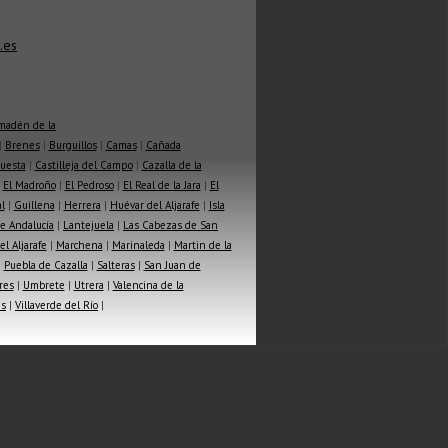
.es
madén de la
|
Brenes
|
Burguillos
|
Camas
|
Cañada
Cuesta
|
Castilleja del Campo
|
Cazalla de la
|
El Madroño
|
El Pedroso
|
El Real de la Jara
|
El
l
|
Guillena
|
Herrera
|
Huévar del Aljarafe
|
Isla
e Andalucía
|
Lantejuela
|
Las Cabezas de San
l Aljarafe
|
Marchena
|
Marinaleda
|
Martin de la
|
Puebla de Cazalla
|
Salteras
|
San Juan de
res
|
Umbrete
|
Utrera
|
Valencina de la
as
|
Villaverde del Río
|