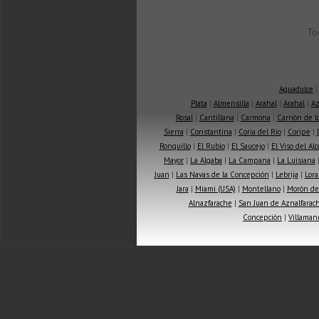
To
Aguadulce
Plata
|
Almensilla
|
Arahal
|
Arahal
|
Az
Rosal
|
Cantillana
|
Carmona
|
Carrión de 
Sierra
|
Constantina
|
Coria del Río
|
Coripe
|
Ronquillo
|
El Rubio
|
El Saucejo
|
El Viso del Alc
Mayor
|
La Algaba
|
La Campana
|
La Luisiana
Juan
|
Las Navas de la Concepción
|
Lebrija
|
Lora
Jara
|
Miami (USA)
|
Montellano
|
Morón de 
Alnazfarache
|
San Juan de Aznalfarac
Concepción
|
Villaman