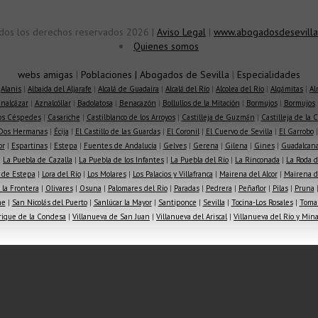
dos los derechos reservados 2026 |
Aviso Legal
|
www.abogadosdesevilla
Quienes somos
webs amigas
|
Poblaciones
|
Abogados de Sevilla
|
Especialidades
|
Alanis
|
Albaida del Aljarafe
|
Alcalá de Guadaíra
|
Alcalá del Río
|
Alcolea del Río
|
Algámitas
|
Al
nalcázar
|
Aznalcóllar
|
Badolatosa
|
Benacazón
|
Bollullos de la Mitación
|
Bormujos
|
Bormujos
los Céspedes
|
Casariche
|
Castilblanco de los Arroyos
|
Castilleja de Guzmán
|
Castilleja de la 
Dos Hermanas
|
Écija
|
El Castillo de las Guardas
|
El Coronil
|
El Cuervo de Sevilla
|
El Garrobo
or
|
Espartinas
|
Estepa
|
Fuentes de Andalucía
|
Gelves
|
Gerena
|
Gilena
|
Gines
|
Guadalcana
|
La Puebla de Cazalla
|
La Puebla de los Infantes
|
La Puebla del Río
|
La Rinconada
|
La Roda d
 de Estepa
|
Lora del Río
|
Los Molares
|
Los Palacios y Villafranca
|
Mairena del Alcor
|
Mairena de
la Frontera
|
Olivares
|
Osuna
|
Palomares del Río
|
Paradas
|
Pedrera
|
Peñaflor
|
Pilas
|
Pruna
he
|
San Nicolás del Puerto
|
Sanlúcar la Mayor
|
Santiponce
|
Sevilla
|
Tocina-Los Rosales
|
Toma
rique de la Condesa
|
Villanueva de San Juan
|
Villanueva del Ariscal
|
Villanueva del Río y Min