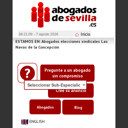
Inicio
06:21:09
- 7 agosto 2026
ESTAMOS EN: Abogados elecciones sindicales Las
Navas de la Concepción
Pregunte a un abogado
sin compromiso
Cree su anuncio
Abogados
Blog
ENGLISH