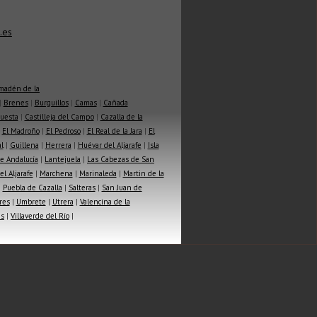
.es
madén de la
|
Brenes
|
Burguillos
|
Camas
|
Cañada
Cuesta
|
Castilleja del Campo
|
Cazalla de la
|
El Madroño
|
El Pedroso
|
El Real de la Jara
|
El
l
|
Guillena
|
Herrera
|
Huévar del Aljarafe
|
Isla
e Andalucía
|
Lantejuela
|
Las Cabezas de San
l Aljarafe
|
Marchena
|
Marinaleda
|
Martin de la
|
Puebla de Cazalla
|
Salteras
|
San Juan de
res
|
Umbrete
|
Utrera
|
Valencina de la
as
|
Villaverde del Río
|