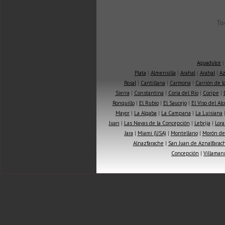
To
Aguadulce
Plata
|
Almensilla
|
Arahal
|
Arahal
|
Az
Rosal
|
Cantillana
|
Carmona
|
Carrión de 
Sierra
|
Constantina
|
Coria del Río
|
Coripe
|
Ronquillo
|
El Rubio
|
El Saucejo
|
El Viso del Alc
Mayor
|
La Algaba
|
La Campana
|
La Luisiana
Juan
|
Las Navas de la Concepción
|
Lebrija
|
Lora
Jara
|
Miami (USA)
|
Montellano
|
Morón de 
Alnazfarache
|
San Juan de Aznalfarac
Concepción
|
Villaman