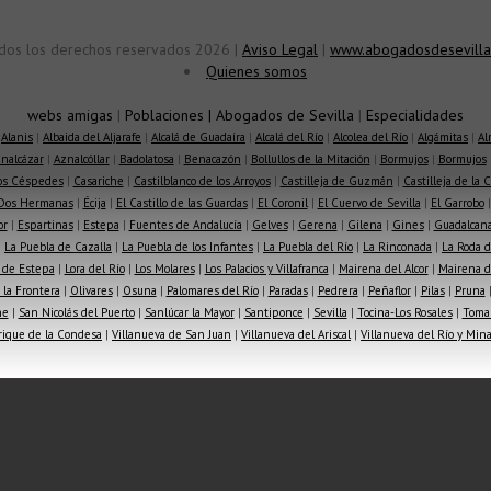
dos los derechos reservados 2026 |
Aviso Legal
|
www.abogadosdesevilla
Quienes somos
webs amigas
|
Poblaciones
|
Abogados de Sevilla
|
Especialidades
|
Alanis
|
Albaida del Aljarafe
|
Alcalá de Guadaíra
|
Alcalá del Río
|
Alcolea del Río
|
Algámitas
|
Al
nalcázar
|
Aznalcóllar
|
Badolatosa
|
Benacazón
|
Bollullos de la Mitación
|
Bormujos
|
Bormujos
los Céspedes
|
Casariche
|
Castilblanco de los Arroyos
|
Castilleja de Guzmán
|
Castilleja de la 
Dos Hermanas
|
Écija
|
El Castillo de las Guardas
|
El Coronil
|
El Cuervo de Sevilla
|
El Garrobo
or
|
Espartinas
|
Estepa
|
Fuentes de Andalucía
|
Gelves
|
Gerena
|
Gilena
|
Gines
|
Guadalcana
|
La Puebla de Cazalla
|
La Puebla de los Infantes
|
La Puebla del Río
|
La Rinconada
|
La Roda d
 de Estepa
|
Lora del Río
|
Los Molares
|
Los Palacios y Villafranca
|
Mairena del Alcor
|
Mairena de
la Frontera
|
Olivares
|
Osuna
|
Palomares del Río
|
Paradas
|
Pedrera
|
Peñaflor
|
Pilas
|
Pruna
he
|
San Nicolás del Puerto
|
Sanlúcar la Mayor
|
Santiponce
|
Sevilla
|
Tocina-Los Rosales
|
Toma
rique de la Condesa
|
Villanueva de San Juan
|
Villanueva del Ariscal
|
Villanueva del Río y Min