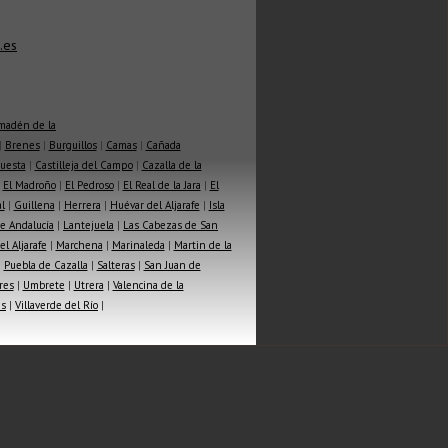
.es
madén de la
|
Brenes
|
Burguillos
|
Camas
|
Cañada
Cuesta
|
Castilleja del Campo
|
Cazalla de la
|
El Madroño
|
El Pedroso
|
El Real de la Jara
|
El
l
|
Guillena
|
Herrera
|
Huévar del Aljarafe
|
Isla
e Andalucía
|
Lantejuela
|
Las Cabezas de San
l Aljarafe
|
Marchena
|
Marinaleda
|
Martin de la
|
Puebla de Cazalla
|
Salteras
|
San Juan de
res
|
Umbrete
|
Utrera
|
Valencina de la
as
|
Villaverde del Río
|