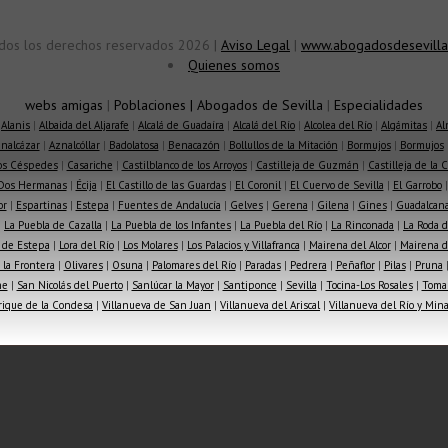
dos los derechos reservados 2026 |
Aviso Legal
|
www.abogadosdesevilla
Quienes somos
webs amigas
|
Poblaciones
|
Abogados de Sevilla
|
Especialidades
|
Alanis
|
Albaida del Aljarafe
|
Alcalá de Guadaíra
|
Alcalá del Río
|
Alcolea del Río
|
Algámitas
|
Al
nalcázar
|
Aznalcóllar
|
Badolatosa
|
Benacazón
|
Bollullos de la Mitación
|
Bormujos
|
Bormujos
los Céspedes
|
Casariche
|
Castilblanco de los Arroyos
|
Castilleja de Guzmán
|
Castilleja de la 
Dos Hermanas
|
Écija
|
El Castillo de las Guardas
|
El Coronil
|
El Cuervo de Sevilla
|
El Garrobo
or
|
Espartinas
|
Estepa
|
Fuentes de Andalucía
|
Gelves
|
Gerena
|
Gilena
|
Gines
|
Guadalcana
|
La Puebla de Cazalla
|
La Puebla de los Infantes
|
La Puebla del Río
|
La Rinconada
|
La Roda d
 de Estepa
|
Lora del Río
|
Los Molares
|
Los Palacios y Villafranca
|
Mairena del Alcor
|
Mairena de
la Frontera
|
Olivares
|
Osuna
|
Palomares del Río
|
Paradas
|
Pedrera
|
Peñaflor
|
Pilas
|
Pruna
he
|
San Nicolás del Puerto
|
Sanlúcar la Mayor
|
Santiponce
|
Sevilla
|
Tocina-Los Rosales
|
Toma
rique de la Condesa
|
Villanueva de San Juan
|
Villanueva del Ariscal
|
Villanueva del Río y Min