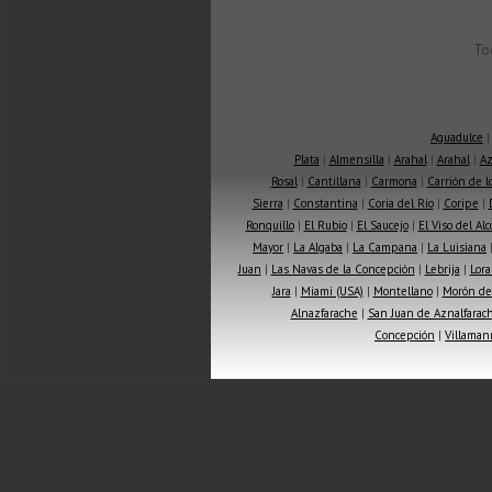
To
Aguadulce
Plata
|
Almensilla
|
Arahal
|
Arahal
|
Az
Rosal
|
Cantillana
|
Carmona
|
Carrión de 
Sierra
|
Constantina
|
Coria del Río
|
Coripe
|
Ronquillo
|
El Rubio
|
El Saucejo
|
El Viso del Alc
Mayor
|
La Algaba
|
La Campana
|
La Luisiana
Juan
|
Las Navas de la Concepción
|
Lebrija
|
Lora
Jara
|
Miami (USA)
|
Montellano
|
Morón de 
Alnazfarache
|
San Juan de Aznalfarac
Concepción
|
Villaman