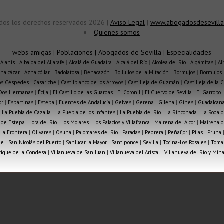
dos los derechos reservados 2026 |
Aviso Legal
|
www.abogadosdesevilla
Quienes somos
webs amigas
|
Poblaciones
|
Abogados de Sevilla
|
Especialidades
|
Alanis
|
Albaida del Aljarafe
|
Alcalá de Guadaíra
|
Alcalá del Río
|
Alcolea del Río
|
Algámitas
|
Al
nalcázar
|
Aznalcóllar
|
Badolatosa
|
Benacazón
|
Bollullos de la Mitación
|
Bormujos
|
Bormujos
los Céspedes
|
Casariche
|
Castilblanco de los Arroyos
|
Castilleja de Guzmán
|
Castilleja de la 
Dos Hermanas
|
Écija
|
El Castillo de las Guardas
|
El Coronil
|
El Cuervo de Sevilla
|
El Garrobo
or
|
Espartinas
|
Estepa
|
Fuentes de Andalucía
|
Gelves
|
Gerena
|
Gilena
|
Gines
|
Guadalcana
|
La Puebla de Cazalla
|
La Puebla de los Infantes
|
La Puebla del Río
|
La Rinconada
|
La Roda d
 de Estepa
|
Lora del Río
|
Los Molares
|
Los Palacios y Villafranca
|
Mairena del Alcor
|
Mairena de
la Frontera
|
Olivares
|
Osuna
|
Palomares del Río
|
Paradas
|
Pedrera
|
Peñaflor
|
Pilas
|
Pruna
he
|
San Nicolás del Puerto
|
Sanlúcar la Mayor
|
Santiponce
|
Sevilla
|
Tocina-Los Rosales
|
Toma
rique de la Condesa
|
Villanueva de San Juan
|
Villanueva del Ariscal
|
Villanueva del Río y Min