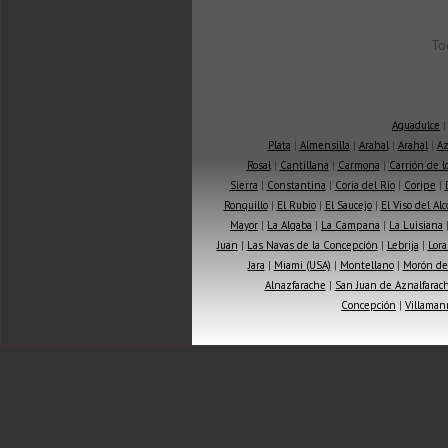
To
Aguadulce
Plata
|
Almensilla
|
Arahal
|
Arahal
|
Az
Rosal
|
Cantillana
|
Carmona
|
Carrión de 
Sierra
|
Constantina
|
Coria del Río
|
Coripe
|
Ronquillo
|
El Rubio
|
El Saucejo
|
El Viso del Alc
Mayor
|
La Algaba
|
La Campana
|
La Luisiana
Juan
|
Las Navas de la Concepción
|
Lebrija
|
Lora
Jara
|
Miami (USA)
|
Montellano
|
Morón de 
Alnazfarache
|
San Juan de Aznalfarac
Concepción
|
Villaman