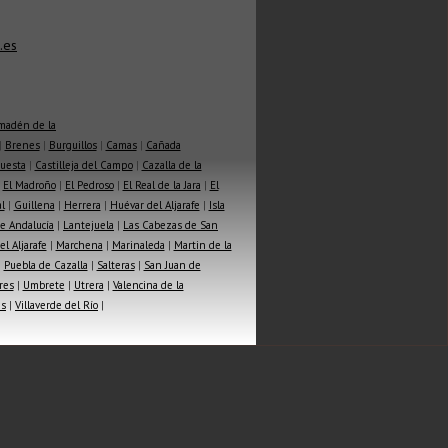
.es
madén de la
|
Brenes
|
Burguillos
|
Camas
|
Cañada
Cuesta
|
Castilleja del Campo
|
Cazalla de la
|
El Madroño
|
El Pedroso
|
El Real de la Jara
|
El
l
|
Guillena
|
Herrera
|
Huévar del Aljarafe
|
Isla
e Andalucía
|
Lantejuela
|
Las Cabezas de San
l Aljarafe
|
Marchena
|
Marinaleda
|
Martin de la
|
Puebla de Cazalla
|
Salteras
|
San Juan de
res
|
Umbrete
|
Utrera
|
Valencina de la
as
|
Villaverde del Río
|