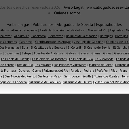
dos los derechos reservados 2026 |
Aviso Legal
|
www.abogadosdesevilla
Quienes somos
webs amigas
|
Poblaciones
|
Abogados de Sevilla
|
Especialidades
|
Alanis
|
Albaida del Aljarafe
|
Alcalá de Guadaíra
|
Alcalá del Río
|
Alcolea del Río
|
Algámitas
|
Al
nalcázar
|
Aznalcóllar
|
Badolatosa
|
Benacazón
|
Bollullos de la Mitación
|
Bormujos
|
Bormujos
los Céspedes
|
Casariche
|
Castilblanco de los Arroyos
|
Castilleja de Guzmán
|
Castilleja de la 
Dos Hermanas
|
Écija
|
El Castillo de las Guardas
|
El Coronil
|
El Cuervo de Sevilla
|
El Garrobo
or
|
Espartinas
|
Estepa
|
Fuentes de Andalucía
|
Gelves
|
Gerena
|
Gilena
|
Gines
|
Guadalcana
|
La Puebla de Cazalla
|
La Puebla de los Infantes
|
La Puebla del Río
|
La Rinconada
|
La Roda d
 de Estepa
|
Lora del Río
|
Los Molares
|
Los Palacios y Villafranca
|
Mairena del Alcor
|
Mairena de
la Frontera
|
Olivares
|
Osuna
|
Palomares del Río
|
Paradas
|
Pedrera
|
Peñaflor
|
Pilas
|
Pruna
he
|
San Nicolás del Puerto
|
Sanlúcar la Mayor
|
Santiponce
|
Sevilla
|
Tocina-Los Rosales
|
Toma
rique de la Condesa
|
Villanueva de San Juan
|
Villanueva del Ariscal
|
Villanueva del Río y Min