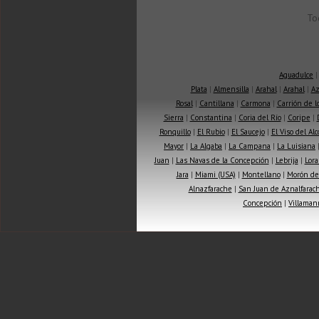
To
Aguadulce
Plata
|
Almensilla
|
Arahal
|
Arahal
|
Az
Rosal
|
Cantillana
|
Carmona
|
Carrión de 
Sierra
|
Constantina
|
Coria del Río
|
Coripe
|
Ronquillo
|
El Rubio
|
El Saucejo
|
El Viso del Alc
Mayor
|
La Algaba
|
La Campana
|
La Luisiana
Juan
|
Las Navas de la Concepción
|
Lebrija
|
Lora
Jara
|
Miami (USA)
|
Montellano
|
Morón de 
Alnazfarache
|
San Juan de Aznalfarac
Concepción
|
Villaman