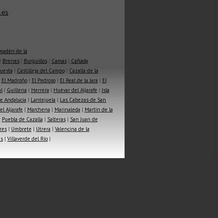
.es
madén de la
|
Brenes
|
Burguillos
|
Camas
|
Cañada
Cuesta
|
Castilleja del Campo
|
Cazalla de la
|
El Madroño
|
El Pedroso
|
El Real de la Jara
|
El
l
|
Guillena
|
Herrera
|
Huévar del Aljarafe
|
Isla
e Andalucía
|
Lantejuela
|
Las Cabezas de San
l Aljarafe
|
Marchena
|
Marinaleda
|
Martin de la
|
Puebla de Cazalla
|
Salteras
|
San Juan de
res
|
Umbrete
|
Utrera
|
Valencina de la
as
|
Villaverde del Río
|