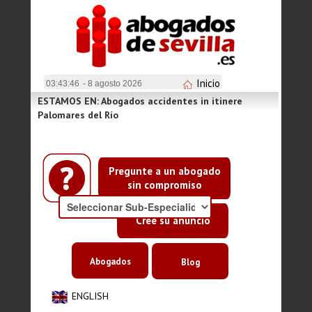
Inicio
03:43:46
- 8 agosto 2026
ESTAMOS EN: Abogados accidentes in itinere
Palomares del Río
Pregunte a un abogado
sin compromiso
Cree su anuncio
Abogados
Blog
ENGLISH