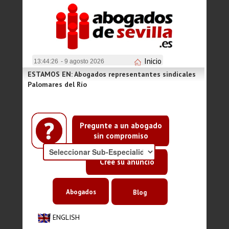
Inicio
13:44:26
- 9 agosto 2026
ESTAMOS EN: Abogados representantes sindicales
Palomares del Río
Pregunte a un abogado
sin compromiso
Cree su anuncio
Abogados
Blog
ENGLISH