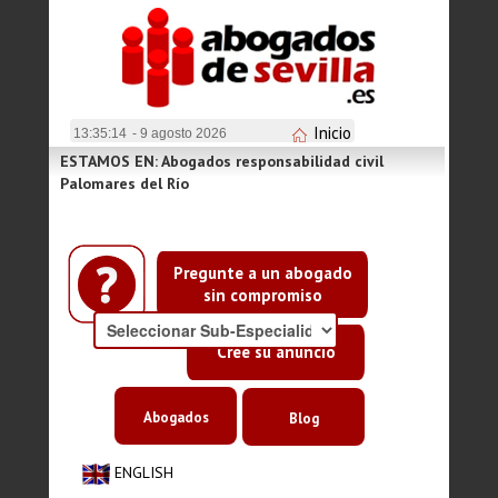
Inicio
13:35:14
- 9 agosto 2026
ESTAMOS EN: Abogados responsabilidad civil
Palomares del Río
Pregunte a un abogado
sin compromiso
Cree su anuncio
Abogados
Blog
ENGLISH