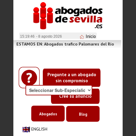
Inicio
15:19:46
- 8 agosto 2026
ESTAMOS EN: Abogados trafico Palomares del Río
Pregunte a un abogado
sin compromiso
Cree su anuncio
Abogados
Blog
ENGLISH