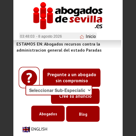
Inicio
03:48:03
- 8 agosto 2026
ESTAMOS EN: Abogados recursos contra la
administracion general del estado Paradas
Pregunte a un abogado
sin compromiso
Cree su anuncio
Abogados
Blog
ENGLISH