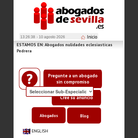
Inicio
13:26:38
- 10 agosto 2026
ESTAMOS EN: Abogados nulidades eclesiasticas
Pedrera
Pregunte a un abogado
sin compromiso
Cree su anuncio
Abogados
Blog
ENGLISH