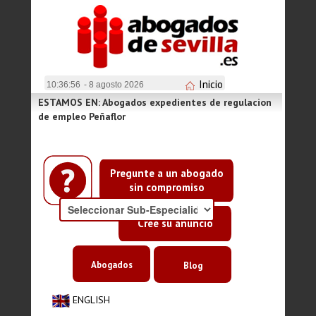
Inicio
10:36:56
- 8 agosto 2026
ESTAMOS EN: Abogados expedientes de regulacion
de empleo Peñaflor
Pregunte a un abogado
sin compromiso
Cree su anuncio
Abogados
Blog
ENGLISH