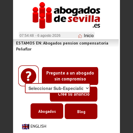
Inicio
07:54:48
- 6 agosto 2026
ESTAMOS EN: Abogados pension compensatoria
Peñaflor
Pregunte a un abogado
sin compromiso
Cree su anuncio
Abogados
Blog
ENGLISH