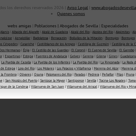
dos los derechos reservados 2026 |
Aviso Legal
|
www.abogadosdesevilla
Quienes somos
webs amigas
|
Poblaciones
|
Abogados de Sevilla
|
Especialidades
|
Alanis
|
Albaida del Aljarafe
|
Alcalá de Guadaíra
|
Alcalá del Río
|
Alcolea del Río
|
Algámitas
|
Al
nalcázar
|
Aznalcóllar
|
Badolatosa
|
Benacazón
|
Bollullos de la Mitación
|
Bormujos
|
Bormujos
los Céspedes
|
Casariche
|
Castilblanco de los Arroyos
|
Castilleja de Guzmán
|
Castilleja de la 
Dos Hermanas
|
Écija
|
El Castillo de las Guardas
|
El Coronil
|
El Cuervo de Sevilla
|
El Garrobo
or
|
Espartinas
|
Estepa
|
Fuentes de Andalucía
|
Gelves
|
Gerena
|
Gilena
|
Gines
|
Guadalcana
|
La Puebla de Cazalla
|
La Puebla de los Infantes
|
La Puebla del Río
|
La Rinconada
|
La Roda d
 de Estepa
|
Lora del Río
|
Los Molares
|
Los Palacios y Villafranca
|
Mairena del Alcor
|
Mairena de
la Frontera
|
Olivares
|
Osuna
|
Palomares del Río
|
Paradas
|
Pedrera
|
Peñaflor
|
Pilas
|
Pruna
he
|
San Nicolás del Puerto
|
Sanlúcar la Mayor
|
Santiponce
|
Sevilla
|
Tocina-Los Rosales
|
Toma
rique de la Condesa
|
Villanueva de San Juan
|
Villanueva del Ariscal
|
Villanueva del Río y Min