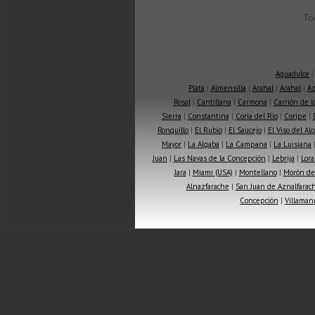
To
Aguadulce
Plata
|
Almensilla
|
Arahal
|
Arahal
|
Az
Rosal
|
Cantillana
|
Carmona
|
Carrión de 
Sierra
|
Constantina
|
Coria del Río
|
Coripe
|
Ronquillo
|
El Rubio
|
El Saucejo
|
El Viso del Alc
Mayor
|
La Algaba
|
La Campana
|
La Luisiana
Juan
|
Las Navas de la Concepción
|
Lebrija
|
Lora
Jara
|
Miami (USA)
|
Montellano
|
Morón de 
Alnazfarache
|
San Juan de Aznalfarac
Concepción
|
Villaman