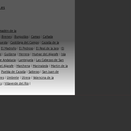
.es
madén de la
|
Brenes
|
Burguillos
|
Camas
|
Cañada
Cuesta
|
Castilleja del Campo
|
Cazalla de la
|
El Madroño
|
El Pedroso
|
El Real de la Jara
|
El
l
|
Guillena
|
Herrera
|
Huévar del Aljarafe
|
Isla
e Andalucía
|
Lantejuela
|
Las Cabezas de San
l Aljarafe
|
Marchena
|
Marinaleda
|
Martin de la
|
Puebla de Cazalla
|
Salteras
|
San Juan de
res
|
Umbrete
|
Utrera
|
Valencina de la
as
|
Villaverde del Río
|