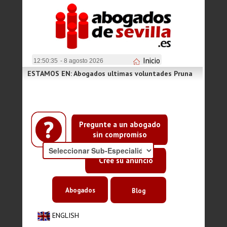
Inicio
12:50:35
- 8 agosto 2026
ESTAMOS EN: Abogados ultimas voluntades Pruna
Pregunte a un abogado
sin compromiso
Cree su anuncio
Abogados
Blog
ENGLISH