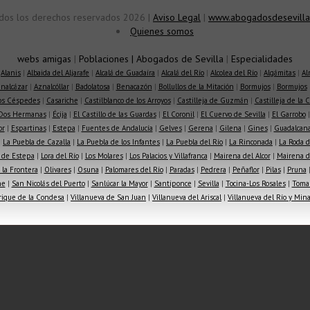
dos los derechos reservados 2026 |
Aviso Legal
|
www.abogadosdesevilla
Quienes somos
webs amigas
|
Poblaciones
|
Abogados de Sevilla
|
Especialidades
|
Alanis
|
Albaida del Aljarafe
|
Alcalá de Guadaíra
|
Alcalá del Río
|
Alcolea del Río
|
Algámitas
|
Al
nalcázar
|
Aznalcóllar
|
Badolatosa
|
Benacazón
|
Bollullos de la Mitación
|
Bormujos
|
Bormujos
los Céspedes
|
Casariche
|
Castilblanco de los Arroyos
|
Castilleja de Guzmán
|
Castilleja de la 
Dos Hermanas
|
Écija
|
El Castillo de las Guardas
|
El Coronil
|
El Cuervo de Sevilla
|
El Garrobo
or
|
Espartinas
|
Estepa
|
Fuentes de Andalucía
|
Gelves
|
Gerena
|
Gilena
|
Gines
|
Guadalcana
|
La Puebla de Cazalla
|
La Puebla de los Infantes
|
La Puebla del Río
|
La Rinconada
|
La Roda d
 de Estepa
|
Lora del Río
|
Los Molares
|
Los Palacios y Villafranca
|
Mairena del Alcor
|
Mairena de
la Frontera
|
Olivares
|
Osuna
|
Palomares del Río
|
Paradas
|
Pedrera
|
Peñaflor
|
Pilas
|
Pruna
he
|
San Nicolás del Puerto
|
Sanlúcar la Mayor
|
Santiponce
|
Sevilla
|
Tocina-Los Rosales
|
Toma
rique de la Condesa
|
Villanueva de San Juan
|
Villanueva del Ariscal
|
Villanueva del Río y Min