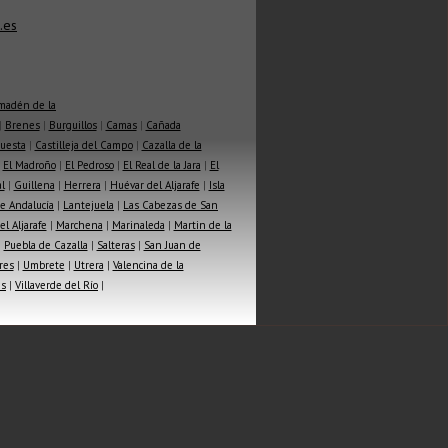
.es
madén de la
|
Brenes
|
Burguillos
|
Camas
|
Cañada
Cuesta
|
Castilleja del Campo
|
Cazalla de la
|
El Madroño
|
El Pedroso
|
El Real de la Jara
|
El
l
|
Guillena
|
Herrera
|
Huévar del Aljarafe
|
Isla
e Andalucía
|
Lantejuela
|
Las Cabezas de San
l Aljarafe
|
Marchena
|
Marinaleda
|
Martin de la
|
Puebla de Cazalla
|
Salteras
|
San Juan de
res
|
Umbrete
|
Utrera
|
Valencina de la
as
|
Villaverde del Río
|