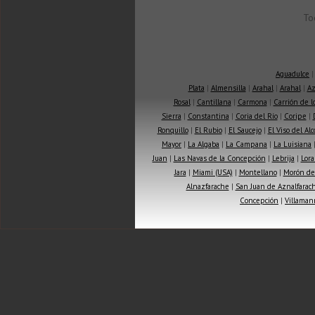
To
Aguadulce
Plata
|
Almensilla
|
Arahal
|
Arahal
|
Az
Rosal
|
Cantillana
|
Carmona
|
Carrión de 
Sierra
|
Constantina
|
Coria del Río
|
Coripe
|
Ronquillo
|
El Rubio
|
El Saucejo
|
El Viso del Alc
Mayor
|
La Algaba
|
La Campana
|
La Luisiana
Juan
|
Las Navas de la Concepción
|
Lebrija
|
Lora
Jara
|
Miami (USA)
|
Montellano
|
Morón de 
Alnazfarache
|
San Juan de Aznalfarac
Concepción
|
Villaman