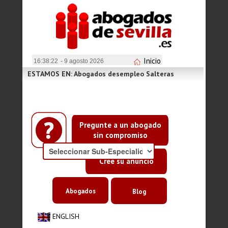
Inicio
16:38:22
- 9 agosto 2026
ESTAMOS EN: Abogados desempleo Salteras
Pregunte a un abogado
sin compromiso
Cree su anuncio
Abogados
Blog
ENGLISH