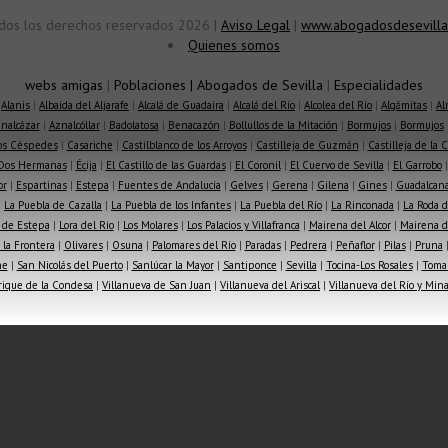
dos los derechos reservados 2026 |
Aviso Legal
|
www.abogadosdesevilla
Quienes somos
webs amigas
|
Poblaciones
|
Abogados de Sevilla
|
Especialidades
|
Alanis
|
Albaida del Aljarafe
|
Alcalá de Guadaíra
|
Alcalá del Río
|
Alcolea del Río
|
Algámitas
|
Al
nalcázar
|
Aznalcóllar
|
Badolatosa
|
Benacazón
|
Bollullos de la Mitación
|
Bormujos
|
Bormujos
los Céspedes
|
Casariche
|
Castilblanco de los Arroyos
|
Castilleja de Guzmán
|
Castilleja de la 
Dos Hermanas
|
Écija
|
El Castillo de las Guardas
|
El Coronil
|
El Cuervo de Sevilla
|
El Garrobo
or
|
Espartinas
|
Estepa
|
Fuentes de Andalucía
|
Gelves
|
Gerena
|
Gilena
|
Gines
|
Guadalcana
|
La Puebla de Cazalla
|
La Puebla de los Infantes
|
La Puebla del Río
|
La Rinconada
|
La Roda d
 de Estepa
|
Lora del Río
|
Los Molares
|
Los Palacios y Villafranca
|
Mairena del Alcor
|
Mairena de
la Frontera
|
Olivares
|
Osuna
|
Palomares del Río
|
Paradas
|
Pedrera
|
Peñaflor
|
Pilas
|
Pruna
he
|
San Nicolás del Puerto
|
Sanlúcar la Mayor
|
Santiponce
|
Sevilla
|
Tocina-Los Rosales
|
Toma
rique de la Condesa
|
Villanueva de San Juan
|
Villanueva del Ariscal
|
Villanueva del Río y Min