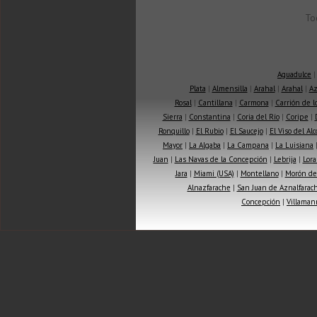
To
Aguadulce
Plata
|
Almensilla
|
Arahal
|
Arahal
|
Az
Rosal
|
Cantillana
|
Carmona
|
Carrión de 
Sierra
|
Constantina
|
Coria del Río
|
Coripe
|
Ronquillo
|
El Rubio
|
El Saucejo
|
El Viso del Alc
Mayor
|
La Algaba
|
La Campana
|
La Luisiana
Juan
|
Las Navas de la Concepción
|
Lebrija
|
Lora
Jara
|
Miami (USA)
|
Montellano
|
Morón de 
Alnazfarache
|
San Juan de Aznalfarac
Concepción
|
Villaman