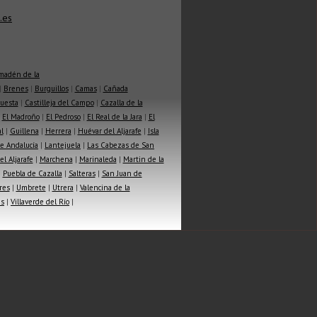
.es
madén de la
|
Brenes
|
Burguillos
|
Camas
|
Cañada
Cuesta
|
Castilleja del Campo
|
Cazalla de la
|
El Madroño
|
El Pedroso
|
El Real de la Jara
|
El
l
|
Guillena
|
Herrera
|
Huévar del Aljarafe
|
Isla
e Andalucía
|
Lantejuela
|
Las Cabezas de San
l Aljarafe
|
Marchena
|
Marinaleda
|
Martin de la
|
Puebla de Cazalla
|
Salteras
|
San Juan de
res
|
Umbrete
|
Utrera
|
Valencina de la
as
|
Villaverde del Río
|