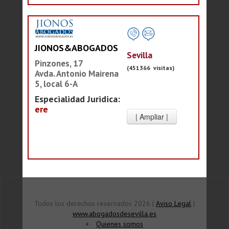
JIONOS&ABOGADOS
Sevilla
Pinzones, 17
(451366 visitas)
Avda. Antonio Mairena
5, local 6-A
Especialidad Juridica:
ere
Todos los derechos reservados 2026 |
Aviso Legal
|
www.abogadosdesevilla.es
Quienes somos