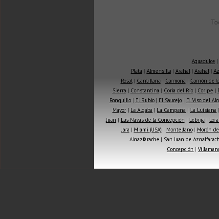
To
Aguadulce
Plata
|
Almensilla
|
Arahal
|
Arahal
|
Az
Rosal
|
Cantillana
|
Carmona
|
Carrión de 
Sierra
|
Constantina
|
Coria del Río
|
Coripe
|
Ronquillo
|
El Rubio
|
El Saucejo
|
El Viso del Alc
Mayor
|
La Algaba
|
La Campana
|
La Luisiana
Juan
|
Las Navas de la Concepción
|
Lebrija
|
Lora
Jara
|
Miami (USA)
|
Montellano
|
Morón de 
Alnazfarache
|
San Juan de Aznalfarac
Concepción
|
Villaman