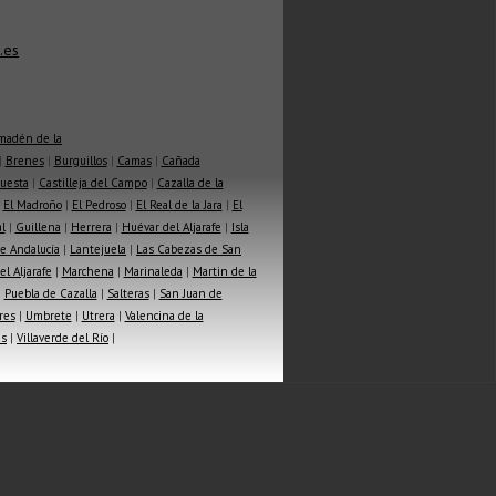
.es
madén de la
|
Brenes
|
Burguillos
|
Camas
|
Cañada
Cuesta
|
Castilleja del Campo
|
Cazalla de la
|
El Madroño
|
El Pedroso
|
El Real de la Jara
|
El
l
|
Guillena
|
Herrera
|
Huévar del Aljarafe
|
Isla
e Andalucía
|
Lantejuela
|
Las Cabezas de San
l Aljarafe
|
Marchena
|
Marinaleda
|
Martin de la
|
Puebla de Cazalla
|
Salteras
|
San Juan de
res
|
Umbrete
|
Utrera
|
Valencina de la
as
|
Villaverde del Río
|