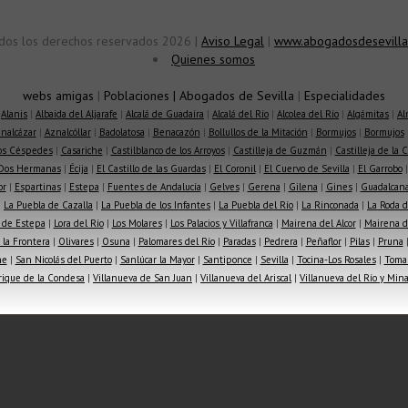
dos los derechos reservados 2026 |
Aviso Legal
|
www.abogadosdesevilla
Quienes somos
webs amigas
|
Poblaciones
|
Abogados de Sevilla
|
Especialidades
|
Alanis
|
Albaida del Aljarafe
|
Alcalá de Guadaíra
|
Alcalá del Río
|
Alcolea del Río
|
Algámitas
|
Al
nalcázar
|
Aznalcóllar
|
Badolatosa
|
Benacazón
|
Bollullos de la Mitación
|
Bormujos
|
Bormujos
los Céspedes
|
Casariche
|
Castilblanco de los Arroyos
|
Castilleja de Guzmán
|
Castilleja de la 
Dos Hermanas
|
Écija
|
El Castillo de las Guardas
|
El Coronil
|
El Cuervo de Sevilla
|
El Garrobo
or
|
Espartinas
|
Estepa
|
Fuentes de Andalucía
|
Gelves
|
Gerena
|
Gilena
|
Gines
|
Guadalcana
|
La Puebla de Cazalla
|
La Puebla de los Infantes
|
La Puebla del Río
|
La Rinconada
|
La Roda d
 de Estepa
|
Lora del Río
|
Los Molares
|
Los Palacios y Villafranca
|
Mairena del Alcor
|
Mairena de
la Frontera
|
Olivares
|
Osuna
|
Palomares del Río
|
Paradas
|
Pedrera
|
Peñaflor
|
Pilas
|
Pruna
he
|
San Nicolás del Puerto
|
Sanlúcar la Mayor
|
Santiponce
|
Sevilla
|
Tocina-Los Rosales
|
Toma
rique de la Condesa
|
Villanueva de San Juan
|
Villanueva del Ariscal
|
Villanueva del Río y Min