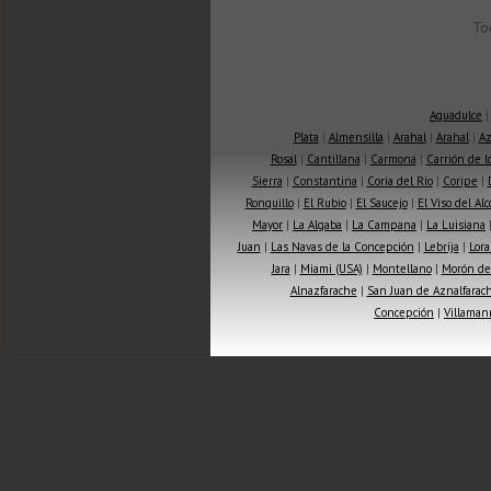
To
Aguadulce
Plata
|
Almensilla
|
Arahal
|
Arahal
|
Az
Rosal
|
Cantillana
|
Carmona
|
Carrión de 
Sierra
|
Constantina
|
Coria del Río
|
Coripe
|
Ronquillo
|
El Rubio
|
El Saucejo
|
El Viso del Alc
Mayor
|
La Algaba
|
La Campana
|
La Luisiana
Juan
|
Las Navas de la Concepción
|
Lebrija
|
Lora
Jara
|
Miami (USA)
|
Montellano
|
Morón de 
Alnazfarache
|
San Juan de Aznalfarac
Concepción
|
Villaman