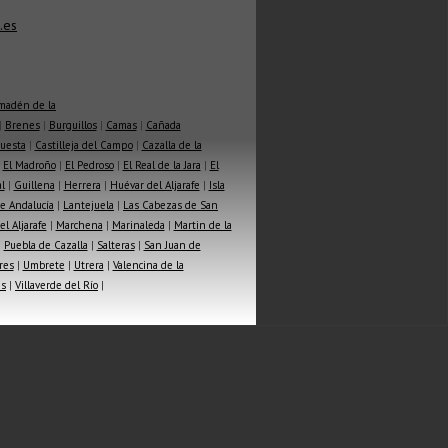
.es
madén de la
|
Brenes
|
Burguillos
|
Camas
|
Cañada
Cuesta
|
Castilleja del Campo
|
Cazalla de la
|
El Madroño
|
El Pedroso
|
El Real de la Jara
|
El
l
|
Guillena
|
Herrera
|
Huévar del Aljarafe
|
Isla
e Andalucía
|
Lantejuela
|
Las Cabezas de San
l Aljarafe
|
Marchena
|
Marinaleda
|
Martin de la
|
Puebla de Cazalla
|
Salteras
|
San Juan de
res
|
Umbrete
|
Utrera
|
Valencina de la
as
|
Villaverde del Río
|