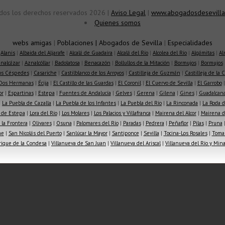
dos los derechos reservados 2026 |
Aviso Legal
|
www.abogadosdesevilla
Quienes somos
webs amigas
|
Poblaciones
|
Abogados de Sevilla
|
Especialidades
|
Alanis
|
Albaida del Aljarafe
|
Alcalá de Guadaíra
|
Alcalá del Río
|
Alcolea del Río
|
Algámitas
|
Al
nalcázar
|
Aznalcóllar
|
Badolatosa
|
Benacazón
|
Bollullos de la Mitación
|
Bormujos
|
Bormujos
los Céspedes
|
Casariche
|
Castilblanco de los Arroyos
|
Castilleja de Guzmán
|
Castilleja de la 
Dos Hermanas
|
Écija
|
El Castillo de las Guardas
|
El Coronil
|
El Cuervo de Sevilla
|
El Garrobo
or
|
Espartinas
|
Estepa
|
Fuentes de Andalucía
|
Gelves
|
Gerena
|
Gilena
|
Gines
|
Guadalcana
|
La Puebla de Cazalla
|
La Puebla de los Infantes
|
La Puebla del Río
|
La Rinconada
|
La Roda d
 de Estepa
|
Lora del Río
|
Los Molares
|
Los Palacios y Villafranca
|
Mairena del Alcor
|
Mairena de
la Frontera
|
Olivares
|
Osuna
|
Palomares del Río
|
Paradas
|
Pedrera
|
Peñaflor
|
Pilas
|
Pruna
he
|
San Nicolás del Puerto
|
Sanlúcar la Mayor
|
Santiponce
|
Sevilla
|
Tocina-Los Rosales
|
Toma
rique de la Condesa
|
Villanueva de San Juan
|
Villanueva del Ariscal
|
Villanueva del Río y Min