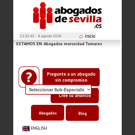
Inicio
13:32:45
- 9 agosto 2026
ESTAMOS EN: Abogados morosidad Tomares
Pregunte a un abogado
sin compromiso
Cree su anuncio
Abogados
Blog
ENGLISH