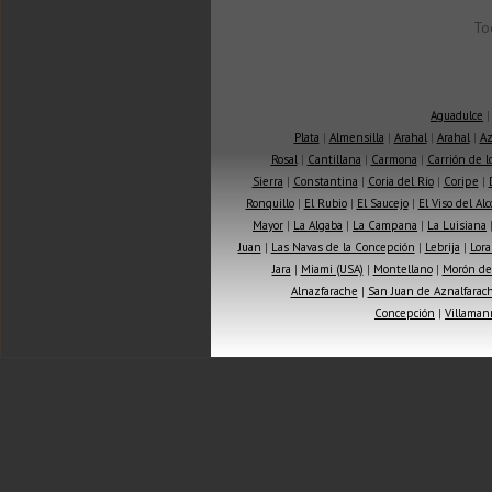
To
Aguadulce
Plata
|
Almensilla
|
Arahal
|
Arahal
|
Az
Rosal
|
Cantillana
|
Carmona
|
Carrión de 
Sierra
|
Constantina
|
Coria del Río
|
Coripe
|
Ronquillo
|
El Rubio
|
El Saucejo
|
El Viso del Alc
Mayor
|
La Algaba
|
La Campana
|
La Luisiana
Juan
|
Las Navas de la Concepción
|
Lebrija
|
Lora
Jara
|
Miami (USA)
|
Montellano
|
Morón de 
Alnazfarache
|
San Juan de Aznalfarac
Concepción
|
Villaman