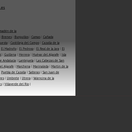
.es
madén de la
|
Brenes
|
Burguillos
|
Camas
|
Cañada
Cuesta
|
Castilleja del Campo
|
Cazalla de la
|
El Madroño
|
El Pedroso
|
El Real de la Jara
|
El
l
|
Guillena
|
Herrera
|
Huévar del Aljarafe
|
Isla
e Andalucía
|
Lantejuela
|
Las Cabezas de San
l Aljarafe
|
Marchena
|
Marinaleda
|
Martin de la
|
Puebla de Cazalla
|
Salteras
|
San Juan de
res
|
Umbrete
|
Utrera
|
Valencina de la
as
|
Villaverde del Río
|