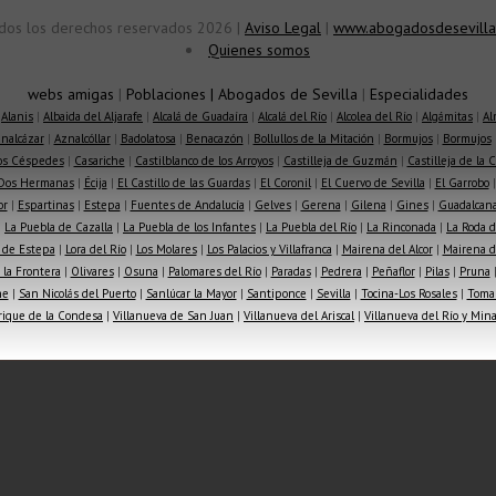
dos los derechos reservados 2026 |
Aviso Legal
|
www.abogadosdesevilla
Quienes somos
webs amigas
|
Poblaciones
|
Abogados de Sevilla
|
Especialidades
|
Alanis
|
Albaida del Aljarafe
|
Alcalá de Guadaíra
|
Alcalá del Río
|
Alcolea del Río
|
Algámitas
|
Al
nalcázar
|
Aznalcóllar
|
Badolatosa
|
Benacazón
|
Bollullos de la Mitación
|
Bormujos
|
Bormujos
los Céspedes
|
Casariche
|
Castilblanco de los Arroyos
|
Castilleja de Guzmán
|
Castilleja de la 
Dos Hermanas
|
Écija
|
El Castillo de las Guardas
|
El Coronil
|
El Cuervo de Sevilla
|
El Garrobo
or
|
Espartinas
|
Estepa
|
Fuentes de Andalucía
|
Gelves
|
Gerena
|
Gilena
|
Gines
|
Guadalcana
|
La Puebla de Cazalla
|
La Puebla de los Infantes
|
La Puebla del Río
|
La Rinconada
|
La Roda d
 de Estepa
|
Lora del Río
|
Los Molares
|
Los Palacios y Villafranca
|
Mairena del Alcor
|
Mairena de
la Frontera
|
Olivares
|
Osuna
|
Palomares del Río
|
Paradas
|
Pedrera
|
Peñaflor
|
Pilas
|
Pruna
he
|
San Nicolás del Puerto
|
Sanlúcar la Mayor
|
Santiponce
|
Sevilla
|
Tocina-Los Rosales
|
Toma
rique de la Condesa
|
Villanueva de San Juan
|
Villanueva del Ariscal
|
Villanueva del Río y Min