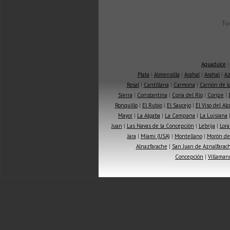
To
Aguadulce
Plata
|
Almensilla
|
Arahal
|
Arahal
|
Az
Rosal
|
Cantillana
|
Carmona
|
Carrión de 
Sierra
|
Constantina
|
Coria del Río
|
Coripe
|
Ronquillo
|
El Rubio
|
El Saucejo
|
El Viso del Alc
Mayor
|
La Algaba
|
La Campana
|
La Luisiana
Juan
|
Las Navas de la Concepción
|
Lebrija
|
Lora
Jara
|
Miami (USA)
|
Montellano
|
Morón de 
Alnazfarache
|
San Juan de Aznalfarac
Concepción
|
Villaman