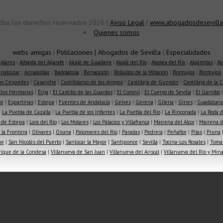
dos los derechos reservados 2026 |
Aviso Legal
|
www.abogadosdesevilla
Quienes somos
webs amigas
|
Poblaciones
|
Abogados de Sevilla
|
Especialidades
|
Alanis
|
Albaida del Aljarafe
|
Alcalá de Guadaíra
|
Alcalá del Río
|
Alcolea del Río
|
Algámitas
|
Al
nalcázar
|
Aznalcóllar
|
Badolatosa
|
Benacazón
|
Bollullos de la Mitación
|
Bormujos
|
Bormujos
los Céspedes
|
Casariche
|
Castilblanco de los Arroyos
|
Castilleja de Guzmán
|
Castilleja de la 
Dos Hermanas
|
Écija
|
El Castillo de las Guardas
|
El Coronil
|
El Cuervo de Sevilla
|
El Garrobo
or
|
Espartinas
|
Estepa
|
Fuentes de Andalucía
|
Gelves
|
Gerena
|
Gilena
|
Gines
|
Guadalcana
|
La Puebla de Cazalla
|
La Puebla de los Infantes
|
La Puebla del Río
|
La Rinconada
|
La Roda d
 de Estepa
|
Lora del Río
|
Los Molares
|
Los Palacios y Villafranca
|
Mairena del Alcor
|
Mairena de
la Frontera
|
Olivares
|
Osuna
|
Palomares del Río
|
Paradas
|
Pedrera
|
Peñaflor
|
Pilas
|
Pruna
he
|
San Nicolás del Puerto
|
Sanlúcar la Mayor
|
Santiponce
|
Sevilla
|
Tocina-Los Rosales
|
Toma
rique de la Condesa
|
Villanueva de San Juan
|
Villanueva del Ariscal
|
Villanueva del Río y Min