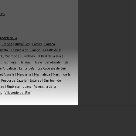
.es
madén de la
|
Brenes
|
Burguillos
|
Camas
|
Cañada
Cuesta
|
Castilleja del Campo
|
Cazalla de la
|
El Madroño
|
El Pedroso
|
El Real de la Jara
|
El
l
|
Guillena
|
Herrera
|
Huévar del Aljarafe
|
Isla
e Andalucía
|
Lantejuela
|
Las Cabezas de San
l Aljarafe
|
Marchena
|
Marinaleda
|
Martin de la
|
Puebla de Cazalla
|
Salteras
|
San Juan de
res
|
Umbrete
|
Utrera
|
Valencina de la
as
|
Villaverde del Río
|