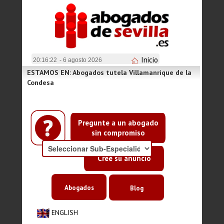
Inicio
20:16:22
- 6 agosto 2026
ESTAMOS EN: Abogados tutela Villamanrique de la
Condesa
Pregunte a un abogado
sin compromiso
Cree su anuncio
Abogados
Blog
ENGLISH