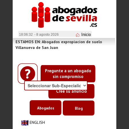
Inicio
18:06:32
- 8 agosto 2026
ESTAMOS EN: Abogados expropiacion de suelo
Villanueva de San Juan
Pregunte a un abogado
sin compromiso
Cree su anuncio
Abogados
Blog
ENGLISH