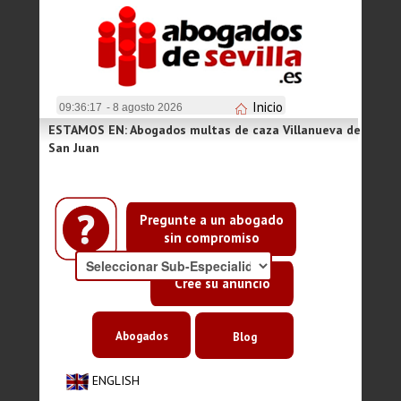
Inicio
09:36:17
- 8 agosto 2026
ESTAMOS EN: Abogados multas de caza Villanueva de
San Juan
Pregunte a un abogado
sin compromiso
Cree su anuncio
Abogados
Blog
ENGLISH