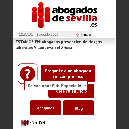
Inicio
12:37:01
- 8 agosto 2026
ESTAMOS EN: Abogados prevencion de riesgos
laborales Villanueva del Ariscal
Pregunte a un abogado
sin compromiso
Cree su anuncio
Abogados
Blog
ENGLISH