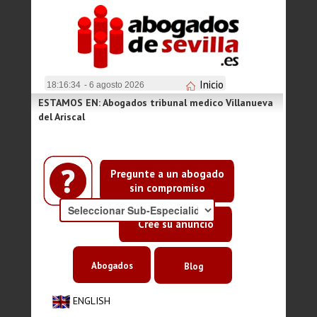
Inicio
18:16:34
- 6 agosto 2026
ESTAMOS EN: Abogados tribunal medico Villanueva
del Ariscal
Pregunte a un abogado
sin compromiso
Cree su anuncio
Abogados
Blog
ENGLISH