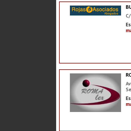
B
C/
Es
ma
R
Av
Se
Es
ma