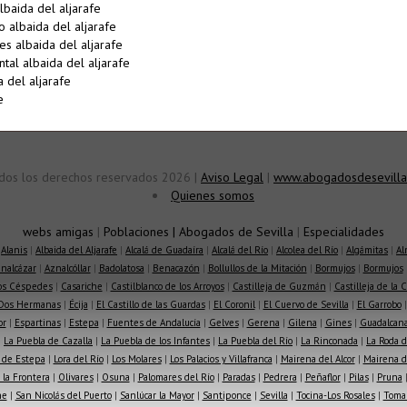
baida del aljarafe
albaida del aljarafe
s albaida del aljarafe
al albaida del aljarafe
 del aljarafe
e
dos los derechos reservados 2026 |
Aviso Legal
|
www.abogadosdesevilla
Quienes somos
webs amigas
|
Poblaciones
|
Abogados de Sevilla
|
Especialidades
|
Alanis
|
Albaida del Aljarafe
|
Alcalá de Guadaíra
|
Alcalá del Río
|
Alcolea del Río
|
Algámitas
|
Al
nalcázar
|
Aznalcóllar
|
Badolatosa
|
Benacazón
|
Bollullos de la Mitación
|
Bormujos
|
Bormujos
los Céspedes
|
Casariche
|
Castilblanco de los Arroyos
|
Castilleja de Guzmán
|
Castilleja de la 
Dos Hermanas
|
Écija
|
El Castillo de las Guardas
|
El Coronil
|
El Cuervo de Sevilla
|
El Garrobo
or
|
Espartinas
|
Estepa
|
Fuentes de Andalucía
|
Gelves
|
Gerena
|
Gilena
|
Gines
|
Guadalcana
|
La Puebla de Cazalla
|
La Puebla de los Infantes
|
La Puebla del Río
|
La Rinconada
|
La Roda d
 de Estepa
|
Lora del Río
|
Los Molares
|
Los Palacios y Villafranca
|
Mairena del Alcor
|
Mairena de
la Frontera
|
Olivares
|
Osuna
|
Palomares del Río
|
Paradas
|
Pedrera
|
Peñaflor
|
Pilas
|
Pruna
he
|
San Nicolás del Puerto
|
Sanlúcar la Mayor
|
Santiponce
|
Sevilla
|
Tocina-Los Rosales
|
Toma