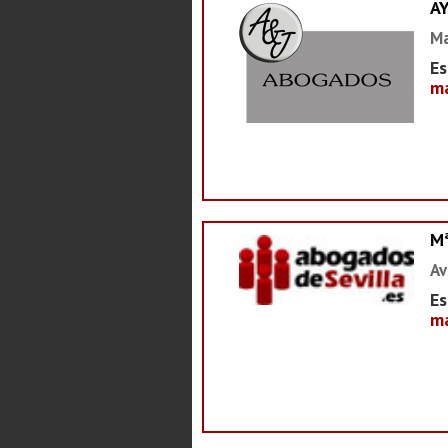
A
Ma
Es
ma
M
Av
Es
ma