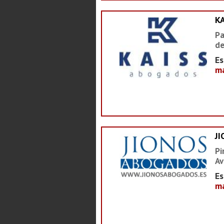
K
Pa
de
Es
ma
J
Pi
Av
Es
ma