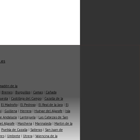
.es
madén de la
|
Brenes
|
Burguillos
|
Camas
|
Cañada
Cuesta
|
Castilleja del Campo
|
Cazalla de la
|
El Madroño
|
El Pedroso
|
El Real de la Jara
|
El
l
|
Guillena
|
Herrera
|
Huévar del Aljarafe
|
Isla
e Andalucía
|
Lantejuela
|
Las Cabezas de San
l Aljarafe
|
Marchena
|
Marinaleda
|
Martin de la
|
Puebla de Cazalla
|
Salteras
|
San Juan de
res
|
Umbrete
|
Utrera
|
Valencina de la