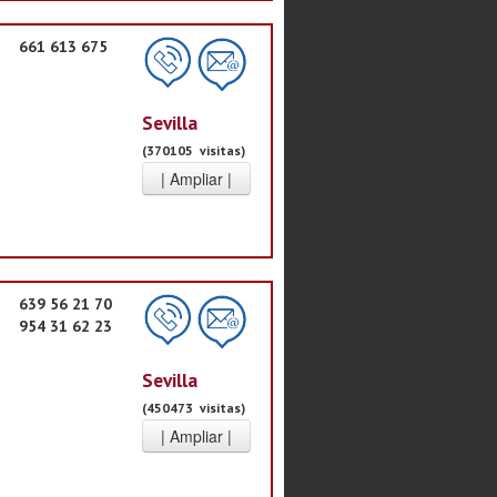
661 613 675
Sevilla
(370105 visitas)
639 56 21 70
954 31 62 23
Sevilla
(450473 visitas)