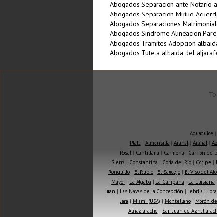
Abogados Separacion ante Notario al
Abogados Separacion Mutuo Acuerdo 
Abogados Separaciones Matrimoniale
Abogados Sindrome Alineacion Parent
Abogados Tramites Adopcion albaida
Abogados Tutela albaida del aljaraf
To
Aguadulce
Plata
|
Almensilla
|
Arahal
|
Arahal
|
Az
Rosal
|
Cantillana
|
Carmona
|
Carrión de 
Sierra
|
Constantina
|
Coria del Río
|
Coripe
|
Ronquillo
|
El Rubio
|
El Saucejo
|
El Viso del Alc
Mayor
|
La Algaba
|
La Campana
|
La Luisiana
Juan
|
Las Navas de la Concepción
|
Lebrija
|
Lora
Jara
|
Miami (USA)
|
Montellano
|
Morón de 
Alnazfarache
|
San Juan de Aznalfarac