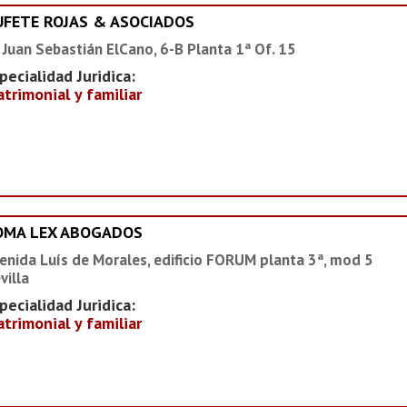
UFETE ROJAS & ASOCIADOS
 Juan Sebastián ElCano, 6-B Planta 1ª Of. 15
pecialidad Juridica:
trimonial y familiar
OMA LEX ABOGADOS
enida Luís de Morales, edificio FORUM planta 3ª, mod 5
villa
pecialidad Juridica:
trimonial y familiar