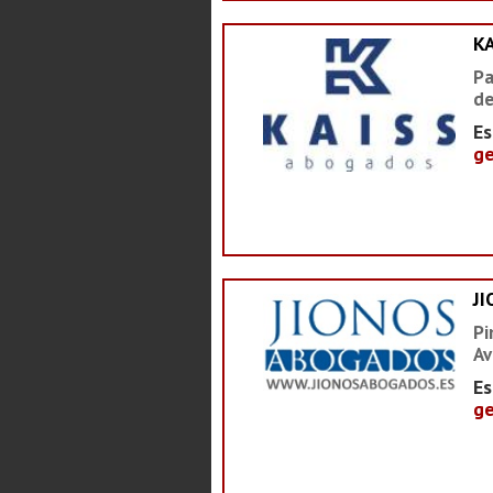
K
Pa
de
Es
ge
J
Pi
Av
Es
ge