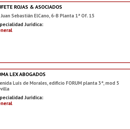
UFETE ROJAS & ASOCIADOS
 Juan Sebastián ElCano, 6-B Planta 1ª Of. 15
pecialidad Juridica:
neral
OMA LEX ABOGADOS
enida Luís de Morales, edificio FORUM planta 3ª, mod 5
villa
pecialidad Juridica:
neral