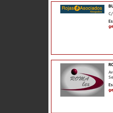
B
C/
Es
ge
R
Av
Se
Es
ge