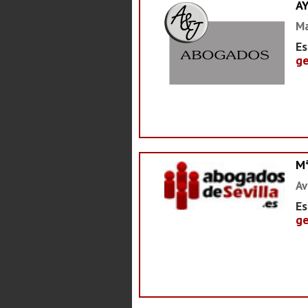
A
Ma
Es
ge
M
Av
Es
ge