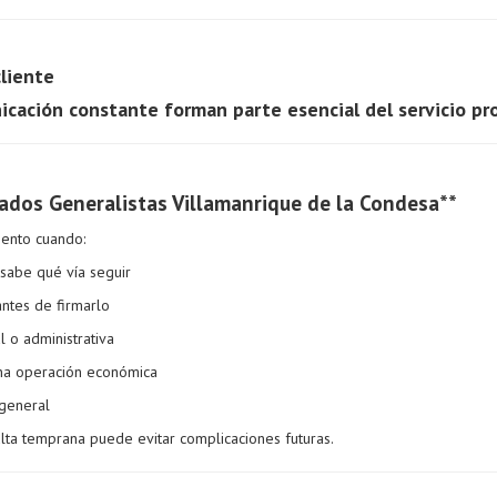
cliente
icación constante forman parte esencial del servicio pro
ados Generalistas Villamanrique de la Condesa**
iento cuando:
 sabe qué vía seguir
antes de firmarlo
al o administrativa
na operación económica
 general
ulta temprana puede evitar complicaciones futuras.