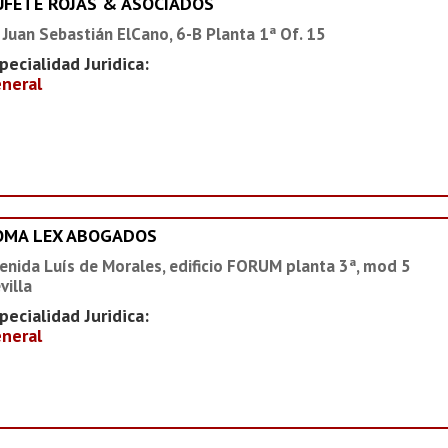
UFETE ROJAS & ASOCIADOS
 Juan Sebastián ElCano, 6-B Planta 1ª Of. 15
pecialidad Juridica:
neral
OMA LEX ABOGADOS
enida Luís de Morales, edificio FORUM planta 3ª, mod 5
villa
pecialidad Juridica:
neral