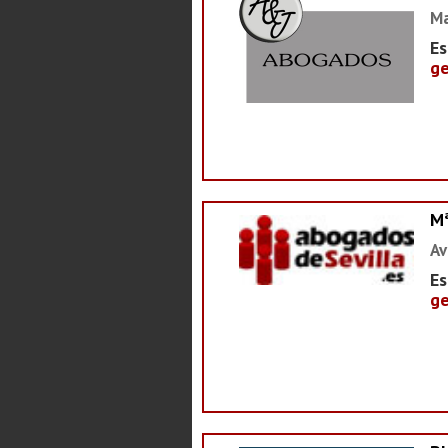
Ma
Es
ge
M
Av
Es
ge