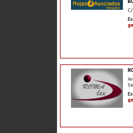
B
C/
Es
ge
R
Av
Se
Es
ge