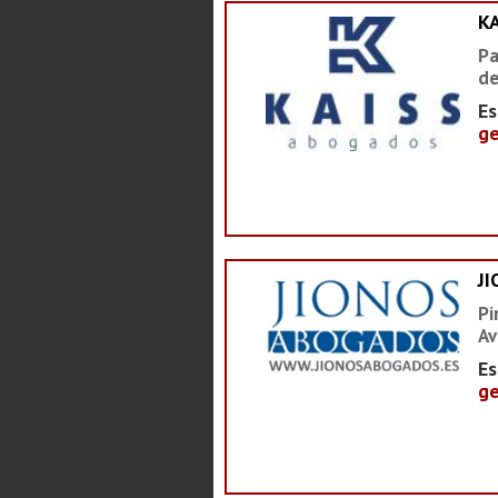
K
Pa
de
Es
ge
J
Pi
Av
Es
ge