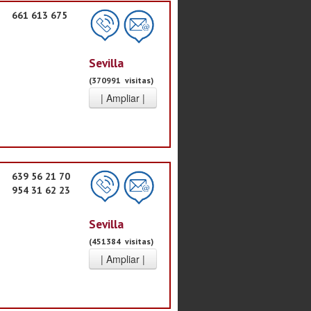
661 613 675
Sevilla
(370991 visitas)
639 56 21 70
954 31 62 23
Sevilla
(451384 visitas)