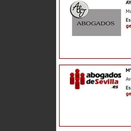
A
Ma
Es
ge
M
Av
Es
ge