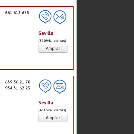
661 613 675
Sevilla
(370941 visitas)
639 56 21 70
954 31 62 23
Sevilla
(451326 visitas)