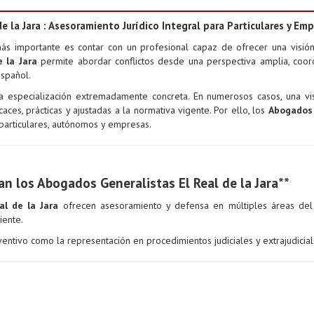
 la Jara : Asesoramiento Jurídico Integral para Particulares y Em
más importante es contar con un profesional capaz de ofrecer una visi
 la Jara
permite abordar conflictos desde una perspectiva amplia, coor
español.
 especialización extremadamente concreta. En numerosos casos, una visi
aces, prácticas y ajustadas a la normativa vigente. Por ello, los
Abogados 
 particulares, autónomos y empresas.
 los Abogados Generalistas El Real de la Jara**
al de la Jara
ofrecen asesoramiento y defensa en múltiples áreas de
iente.
entivo como la representación en procedimientos judiciales y extrajudicial