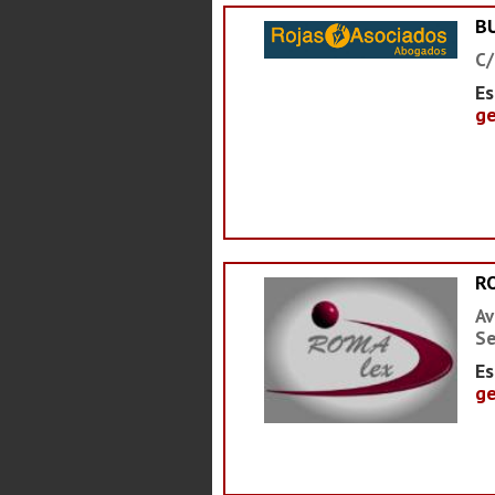
B
C/
Es
ge
R
Av
Se
Es
ge