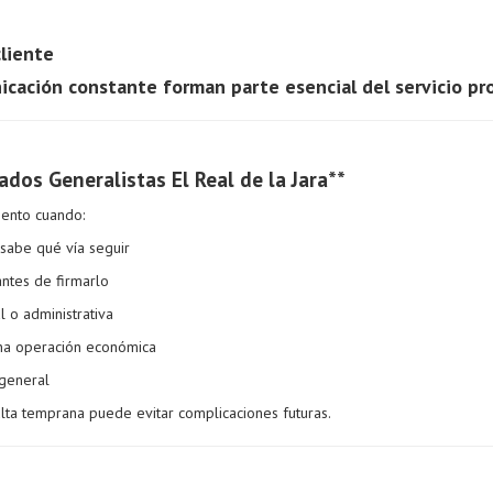
cliente
icación constante forman parte esencial del servicio pro
dos Generalistas El Real de la Jara**
iento cuando:
 sabe qué vía seguir
antes de firmarlo
al o administrativa
na operación económica
 general
ulta temprana puede evitar complicaciones futuras.