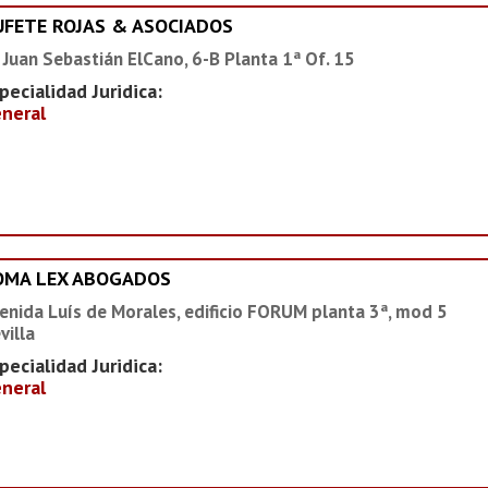
UFETE ROJAS & ASOCIADOS
 Juan Sebastián ElCano, 6-B Planta 1ª Of. 15
pecialidad Juridica:
neral
OMA LEX ABOGADOS
enida Luís de Morales, edificio FORUM planta 3ª, mod 5
villa
pecialidad Juridica:
neral