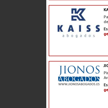
K
Pa
de
Es
ge
J
Pi
Av
Es
ge