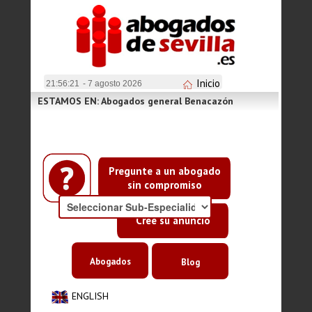
Inicio
21:56:22
- 7 agosto 2026
ESTAMOS EN: Abogados general Benacazón
Pregunte a un abogado
sin compromiso
Cree su anuncio
Abogados
Blog
ENGLISH