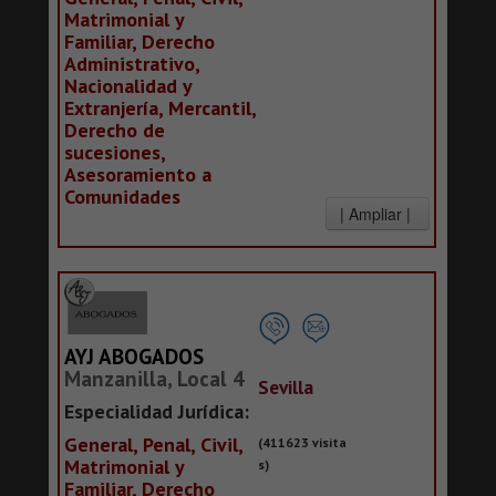
Matrimonial y
Familiar, Derecho
Administrativo,
Nacionalidad y
Extranjería, Mercantil,
Derecho de
sucesiones,
Asesoramiento a
Comunidades
AYJ ABOGADOS
Manzanilla, Local 4
Sevilla
Especialidad Jurídica:
General, Penal, Civil,
(411623 visita
Matrimonial y
s)
Familiar, Derecho