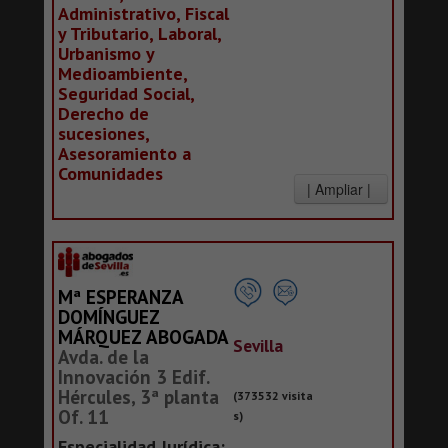
Administrativo, Fiscal
y Tributario, Laboral,
Urbanismo y
Medioambiente,
Seguridad Social,
Derecho de
sucesiones,
Asesoramiento a
Comunidades
Mª ESPERANZA
DOMÍNGUEZ
MÁRQUEZ ABOGADA
Sevilla
Avda. de la
Innovación 3 Edif.
Hércules, 3ª planta
(373532 visita
Of. 11
s)
Especialidad Jurídica: