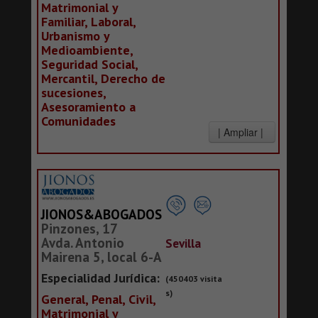
Matrimonial y
Familiar, Laboral,
Urbanismo y
Medioambiente,
Seguridad Social,
Mercantil, Derecho de
sucesiones,
Asesoramiento a
Comunidades
JIONOS&ABOGADOS
Pinzones, 17
Avda. Antonio
Sevilla
Mairena 5, local 6-A
Especialidad Jurídica:
(450403 visita
s)
General, Penal, Civil,
Matrimonial y