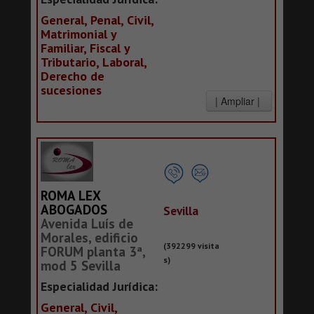
General, Penal, Civil,
Matrimonial y
Familiar, Fiscal y
Tributario, Laboral,
Derecho de
sucesiones
ROMA LEX
ABOGADOS
Sevilla
Avenida Luís de
Morales, edificio
(392299 visita
FORUM planta 3ª,
s)
mod 5 Sevilla
Especialidad Jurídica:
General, Civil,