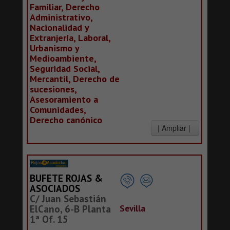
Familiar, Derecho
Administrativo,
Nacionalidad y
Extranjería, Laboral,
Urbanismo y
Medioambiente,
Seguridad Social,
Mercantil, Derecho de
sucesiones,
Asesoramiento a
Comunidades,
Derecho canónico
BUFETE ROJAS &
ASOCIADOS
C/ Juan Sebastián
Sevilla
ElCano, 6-B Planta
1ª Of. 15