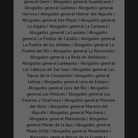
general Gines
|
Abogados general Guadalcanal
|
Abogados general Guillena
|
Abogados general
Herrera
|
Abogados general Huévar del Aljarafe
|
Abogados general Isla Mayor
|
Abogados general
La Algaba
|
Abogados general La Campana
|
Abogados general La Luisiana
|
Abogados
general La Puebla de Cazalla
|
Abogados general
La Puebla de los Infantes
|
Abogados general La
Puebla del Río
|
Abogados general La Rinconada
|
Abogados general La Roda de Andalucía
|
Abogados general Lantejuela
|
Abogados general
Las Cabezas de San Juan
|
Abogados general Las
Navas de la Concepción
|
Abogados general
Lebrija
|
Abogados general Lora de Estepa
|
Abogados general Lora del Río
|
Abogados
general Los Molares
|
Abogados general Los
Palacios y Villafranca
|
Abogados general Mairena
del Alcor
|
Abogados general Mairena del
Aljarafe
|
Abogados general Marchena
|
Abogados general Marinaleda
|
Abogados
general Martin de la Jara
|
Abogados general
Miami (USA)
|
Abogados general Montellano
|
Abogados general Morón de la Frontera
|