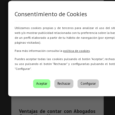
Cuándo acudir a los Abogados
Generalistas**
Consentimiento de Cookies
Es recomendable solicitar asesoramiento cuando:
Surge un conflicto legal y no se sabe qué vía
Utilizamos cookies propias y de terceros para analizar el uso del sit
seguir
web y/o mostrar publicidad relacionada con tu preferencia sobre la ba
de un perfil elaborado a partir de tu hábito de navegación (por ejempl
Se necesita revisar un contrato antes de
páginas visitadas).
firmarlo
Para más información consulta la
política de cookies
.
Se recibe una notificación judicial o
administrativa
Puedes aceptar todas las cookies pulsando el botón "Aceptar", rechaz
Se desea prevenir riesgos en una operación
su uso pulsando el botón "Rechazar" y configurarlas pulsando el bot
"Configurar".
económica
Se requiere orientación jurídica general
Aceptar
Rechazar
Configurar
Ante cualquier duda legal, una consulta temprana
puede evitar complicaciones futuras.
Ventajas de contar con Abogados