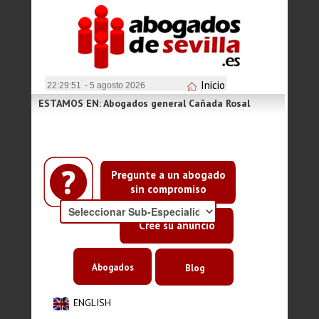
Inicio
22:29:52
- 5 agosto 2026
ESTAMOS EN: Abogados general Cañada Rosal
Pregunte a un abogado
sin compromiso
Cree su anuncio
Abogados
Blog
ENGLISH