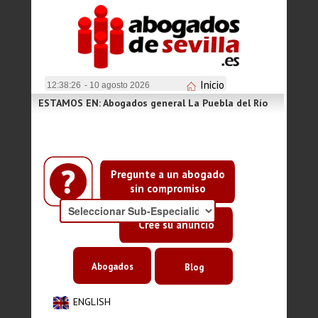
Inicio
12:38:27
- 10 agosto 2026
ESTAMOS EN: Abogados general La Puebla del Río
Pregunte a un abogado
sin compromiso
Cree su anuncio
Abogados
Blog
ENGLISH