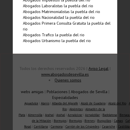
Abogados Impuestos la puebla del rio
Abogados Laboralistas la puebla del rio
Abogados Matrimonialistas la puebla del rio
Abogados Nacionalidad la puebla del rio
Abogados Primera Consulta Gratuita la puebla del
rio
Abogados Trafico la puebla del rio
Abogados Urbanismo la puebla del rio
Todos los derechos reservados 2026 |
Aviso Legal
|
www.abogadosdesevilla.es
Quienes somos
webs amigas
|
Poblaciones
|
Abogados de Sevilla
|
Especialidades
Aguadulce
|
Alanis
|
Albaida del Aljarafe
|
Alcalá de Guadaíra
|
Alcalá del Río
|
Río
|
Algámitas
|
Almadén de la
Plata
|
Almensilla
|
Arahal
|
Arahal
|
Aznalcázar
|
Aznalcóllar
|
Badolatosa
|
Benaca
de la Mitación
|
Bormujos
|
Bormujos
|
Brenes
|
Burguillos
|
Camas
|
Ca
Rosal
|
Cantillana
|
Carmona
|
Carrión de los Céspedes
|
Casariche
|
Castilbla