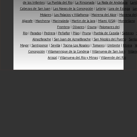
de los Infantes
|
La Puebla del Río
|
La Rinconada
|
La Roda de Andalucía
|
Lant
Cabezas de San Juan
|
Las Navas de la Concepción
|
Lebrija
|
Lora de Estepa
|
Lor
Molares
|
Los Palacios y Villafranca
|
Mairena del Alcor
|
Mairena del
Aljarafe
|
Marchena
|
Marinaleda
|
Martin de la Jara
|
Miami (USA)
|
Montellano
Frontera
|
Olivares
|
Osuna
|
Palomares del
Río
|
Paradas
|
Pedrera
|
Peñaflor
|
Pilas
|
Pruna
|
Puebla de Cazalla
|
Salteras
|
Alnazfarache
|
San Juan de Aznalfarache
|
San Nicolás del Puerto
|
Sanlú
Mayor
|
Santiponce
|
Sevilla
|
Tocina-Los Rosales
|
Tomares
|
Umbrete
|
Utrera
|
V
Concepción
|
Villamanrique de la Condesa
|
Villanueva de San Juan
|
Villan
Ariscal
|
Villanueva del Río y Minas
|
Villaverde del Río
|