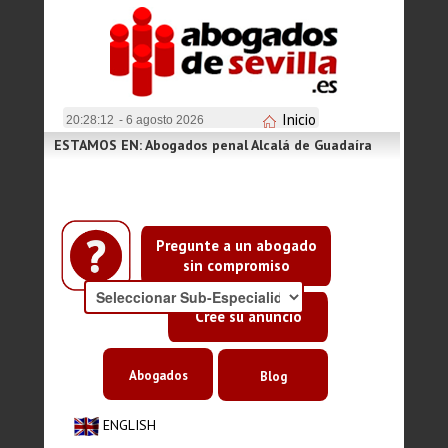
Inicio
20:28:13
- 6 agosto 2026
ESTAMOS EN: Abogados penal Alcalá de Guadaíra
Pregunte a un abogado
sin compromiso
Cree su anuncio
Abogados
Blog
ENGLISH