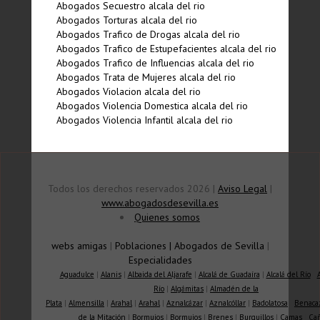
Abogados Secuestro alcala del rio
Abogados Torturas alcala del rio
Abogados Trafico de Drogas alcala del rio
Abogados Trafico de Estupefacientes alcala del rio
Abogados Trafico de Influencias alcala del rio
Abogados Trata de Mujeres alcala del rio
Abogados Violacion alcala del rio
Abogados Violencia Domestica alcala del rio
Abogados Violencia Infantil alcala del rio
Todos los derechos reservados 2026 |
Aviso Legal
|
www.abogadosdesevilla.es
Quienes somos
webs amigas
|
Poblaciones
|
Abogados de Sevilla
|
Especialidades
Aguadulce
|
Alanis
|
Albaida del Aljarafe
|
Alcalá de Guadaíra
|
Alcalá del Río
|
Río
|
Algámitas
|
Almadén de la
Plata
|
Almensilla
|
Arahal
|
Arahal
|
Aznalcázar
|
Aznalcóllar
|
Badolatosa
|
Benaca
de la Mitación
|
Bormujos
|
Bormujos
|
Brenes
|
Burguillos
|
Camas
|
Ca