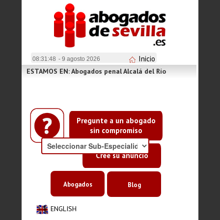
Inicio
08:31:49
- 9 agosto 2026
ESTAMOS EN: Abogados penal Alcalá del Río
Pregunte a un abogado
sin compromiso
Cree su anuncio
Abogados
Blog
ENGLISH