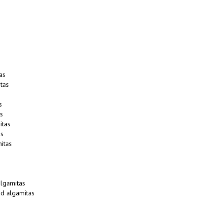
as
tas
s
s
itas
as
itas
lgamitas
d algamitas