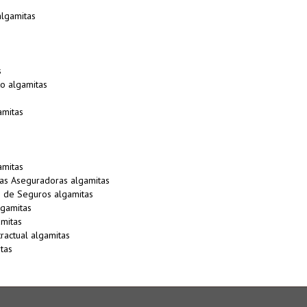
algamitas
s
o algamitas
amitas
amitas
s Aseguradoras algamitas
 de Seguros algamitas
lgamitas
amitas
ractual algamitas
tas