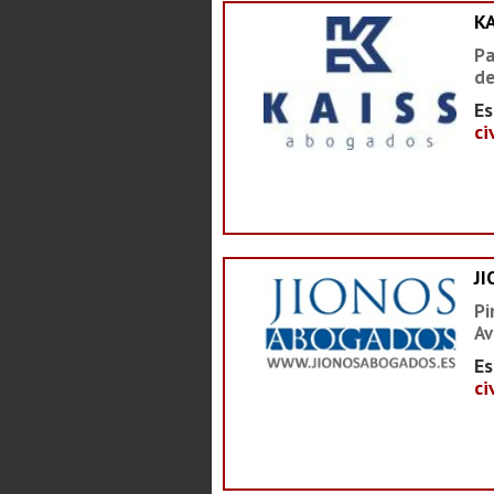
K
Pa
de
Es
ci
J
Pi
Av
Es
ci