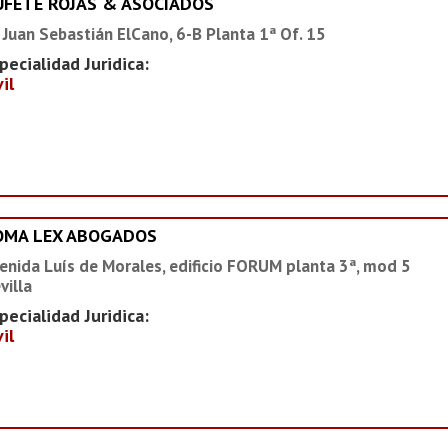
UFETE ROJAS & ASOCIADOS
 Juan Sebastián ElCano, 6-B Planta 1ª Of. 15
pecialidad Juridica:
vil
OMA LEX ABOGADOS
enida Luís de Morales, edificio FORUM planta 3ª, mod 5
villa
pecialidad Juridica:
vil