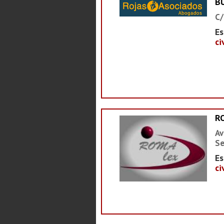
B
C/
Es
ci
R
Av
Se
Es
ci