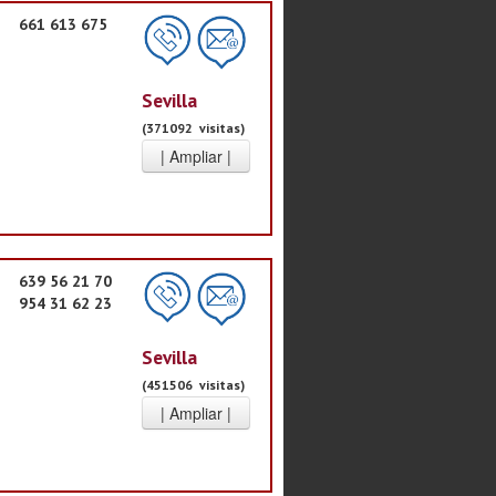
661 613 675
Sevilla
(371092 visitas)
639 56 21 70
954 31 62 23
Sevilla
(451506 visitas)