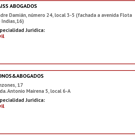
AISS ABOGADOS
dre Damián, número 24, local 3-5 (fachada a avenida Flota
 Indias,16)
pecialidad Juridica:
vil
IONOS&ABOGADOS
nzones, 17
da. Antonio Mairena 5, local 6-A
pecialidad Juridica:
vil