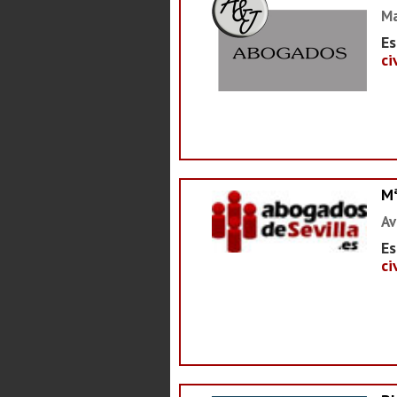
Ma
Es
ci
M
Av
Es
ci